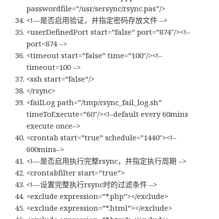
passwordfile=”/usr/sersync/rsync.pas”/>
<!—是否启用验证，并指定密码存放文件 –>
<userDefinedPort start=”false” port=”874″/><!–
port=874 –>
<timeout start=”false” time=”100″/><!–
timeout=100 –>
<ssh start=”false”/>
</rsync>
<failLog path=”/tmp/rsync_fail_log.sh”
timeToExecute=”60″/><!–default every 60mins
execute once–>
<crontab start=”true” schedule=”1440″><!–
600mins–>
<!—是否启用执行完整rsync，并指定执行周期 –>
<crontabfilter start=”true”>
<!—设置完整执行rsync时的过滤条件 –>
<exclude expression=”*.php”></exclude>
<exclude expression=”*.html”></exclude>