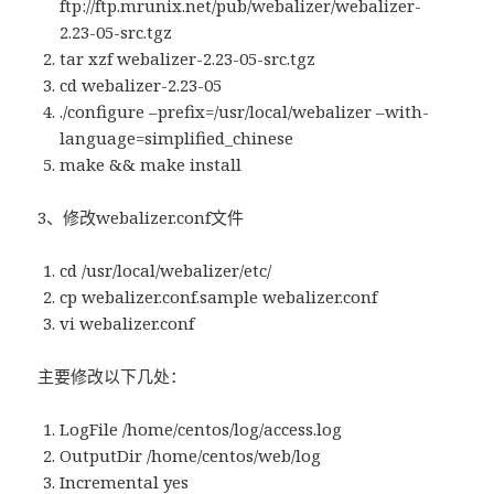
ftp://ftp.mrunix.net/pub/webalizer/webalizer-
2.23-05-src.tgz
tar xzf webalizer-2.23-05-src.tgz
cd webalizer-2.23-05
./configure –prefix=/usr/local/webalizer –with-
language=simplified_chinese
make && make install
3、修改webalizer.conf文件
cd /usr/local/webalizer/etc/
cp webalizer.conf.sample webalizer.conf
vi webalizer.conf
主要修改以下几处：
LogFile /home/centos/log/access.log
OutputDir /home/centos/web/log
Incremental yes