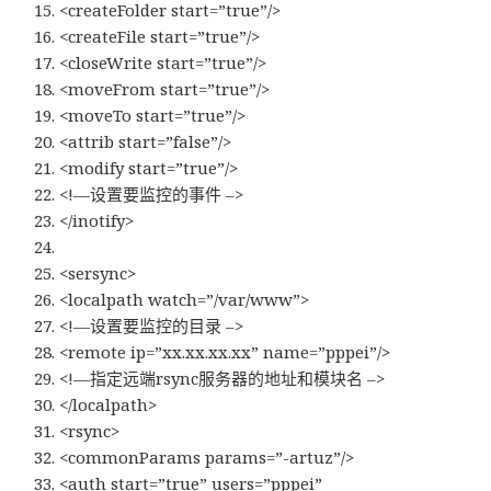
<createFolder start=”true”/>
<createFile start=”true”/>
<closeWrite start=”true”/>
<moveFrom start=”true”/>
<moveTo start=”true”/>
<attrib start=”false”/>
<modify start=”true”/>
<!—设置要监控的事件 –>
</inotify>
<sersync>
<localpath watch=”/var/www”>
<!—设置要监控的目录 –>
<remote ip=”xx.xx.xx.xx” name=”pppei”/>
<!—指定远端rsync服务器的地址和模块名 –>
</localpath>
<rsync>
<commonParams params=”-artuz”/>
<auth start=”true” users=”pppei”