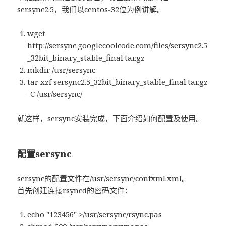
sersync2.5，我们以centos-32位为例讲解。
wget
http://sersync.googlecoolcode.com/files/sersync2.5
_32bit_binary_stable_final.tar.gz
mkdir /usr/sersync
tar xzf sersync2.5_32bit_binary_stable_final.tar.gz
-C /usr/sersync/
就这样，sersync安装完成，下面介绍如何配置及使用。
配置sersync
sersync的配置文件在/usr/sersync/confxml.xml。
首先创建连接rsyncd的密码文件：
echo "123456" >/usr/sersync/rsync.pas