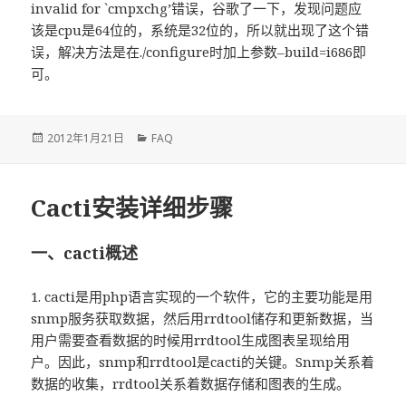
invalid for `cmpxchg’错误，谷歌了一下，发现问题应
该是cpu是64位的，系统是32位的，所以就出现了这个错
误，解决方法是在./configure时加上参数–build=i686即
可。
发
2012年1月21日
分
FAQ
布
类
于
Cacti安装详细步骤
一、cacti概述
1. cacti是用php语言实现的一个软件，它的主要功能是用
snmp服务获取数据，然后用rrdtool储存和更新数据，当
用户需要查看数据的时候用rrdtool生成图表呈现给用
户。因此，snmp和rrdtool是cacti的关键。Snmp关系着
数据的收集，rrdtool关系着数据存储和图表的生成。