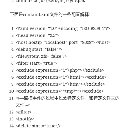
chmod 600 /usr/sersync/rsync.pas
下面是confxml.xml文件的一些配置解释：
<?xml version=”1.0″ encoding=”ISO-8859-1″?>
<head version=”2.5″>
<host hostip=”localhost” port=”8008″></host>
<debug start=”false”/>
<fileSystem xfs=”false”/>
<filter start=”true”>
<exclude expression=”(.*).php”></exclude>
<exclude expression=”(.*).html”></exclude>
<exclude expression=”(.*).htm”></exclude>
<exclude expression=”^tmp/*”></exclude>
<!—监控事件的过程中过滤特定文件，和特定文件夹的
文件 –>
</filter>
<inotify>
<delete start=”true”/>