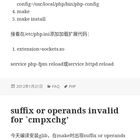
config=/usr/local/php/bin/php-config
make
make install
接着在/etc/php.ini添加加载扩展代码：
extension=sockets.so
service php-fpm reload或service httpd reload
发
2012年1月21日
分
FAQ
标
PHP
布
类
签
于
suffix or operands invalid
for `cmpxchg’
今天编译安装glib，在make时出现suffix or operands