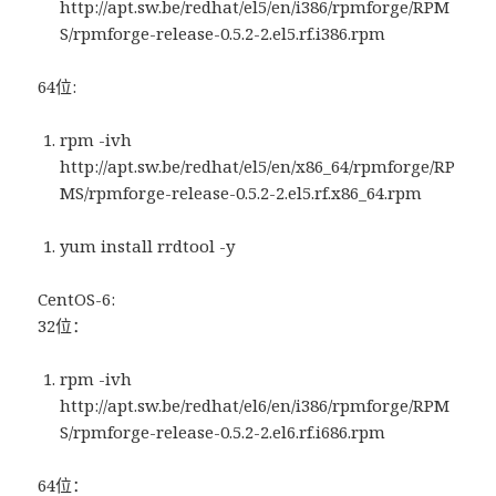
http://apt.sw.be/redhat/el5/en/i386/rpmforge/RPM
S/rpmforge-release-0.5.2-2.el5.rf.i386.rpm
64位:
rpm -ivh
http://apt.sw.be/redhat/el5/en/x86_64/rpmforge/RP
MS/rpmforge-release-0.5.2-2.el5.rf.x86_64.rpm
yum install rrdtool -y
CentOS-6:
32位：
rpm -ivh
http://apt.sw.be/redhat/el6/en/i386/rpmforge/RPM
S/rpmforge-release-0.5.2-2.el6.rf.i686.rpm
64位：