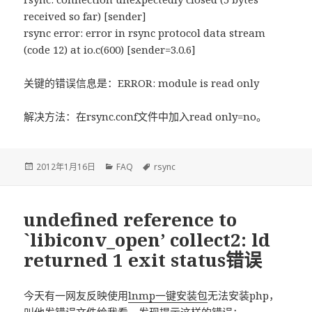
received so far) [sender]
rsync error: error in rsync protocol data stream
(code 12) at io.c(600) [sender=3.0.6]
关键的错误信息是：ERROR: module is read only
解决方法：在rsync.conf文件中加入read only=no。
发
2012年1月16日
分
FAQ
标
rsync
布
类
签
于
undefined reference to
`libiconv_open’ collect2: ld
returned 1 exit status错误
今天有一网友反映使用
lnmp一键安装包
无法安装php，