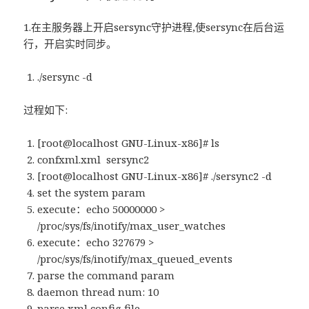
1.在主服务器上开启sersync守护进程,使sersync在后台运
行，开启实时同步。
./sersync -d
过程如下:
[root@localhost GNU-Linux-x86]# ls
confxml.xml sersync2
[root@localhost GNU-Linux-x86]# ./sersync2 -d
set the system param
execute：echo 50000000 >
/proc/sys/fs/inotify/max_user_watches
execute：echo 327679 >
/proc/sys/fs/inotify/max_queued_events
parse the command param
daemon thread num: 10
parse xml config file