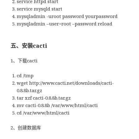
service httpd start
service mysqld start
mysqladmin -uroot password yourpassword
mysqladmin –user=root –password reload
五、安装cacti
1、下载cacti
cd /tmp
wget http://www.cacti.net/downloads/cacti-
0.8.8b.tar.gz
tar xzf cacti-0.8.8b.tar.gz
mv cacti-0.8.8b /var/www/html/cacti
cd /var/www/html/cacti
2、创建数据库