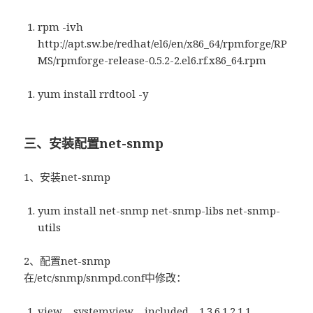
rpm -ivh
http://apt.sw.be/redhat/el6/en/x86_64/rpmforge/RP
MS/rpmforge-release-0.5.2-2.el6.rf.x86_64.rpm
yum install rrdtool -y
三、安装配置net-snmp
1、安装net-snmp
yum install net-snmp net-snmp-libs net-snmp-
utils
2、配置net-snmp
在/etc/snmp/snmpd.conf中修改：
view systemview included .1.3.6.1.2.1.1