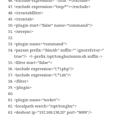
<exclude expression=”*.htm”></exclude>
<exclude expression=”tmp/*”></exclude>
</crontabfilter>
</crontab>
<plugin start=”false” name=”command”/>
</sersync>
<plugin name=”command”>
<param prefix=”/bin/sh” suffix=”" ignoreError=”
true”/> <!–prefix /opt/tongbu/mmm.sh suffix–>
<filter start=”false”>
<include expression=”(.*).php”/>
<include expression=”(.*).sh”/>
</filter>
</plugin>
<plugin name=”socket”>
<localpath watch=”/opt/tongbu”>
<deshost ip=”192.168.138.20″ port=”8009″/>