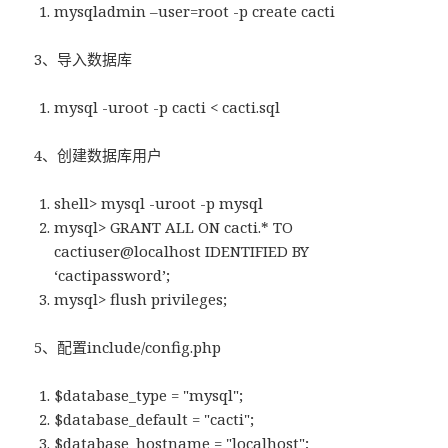
mysqladmin –user=root -p create cacti
3、导入数据库
mysql -uroot -p cacti < cacti.sql
4、创建数据库用户
shell> mysql -uroot -p mysql
mysql> GRANT ALL ON cacti.* TO
cactiuser@localhost IDENTIFIED BY
‘cactipassword’;
mysql> flush privileges;
5、配置include/config.php
$database_type = "mysql";
$database_default = "cacti";
$database_hostname = "localhost";