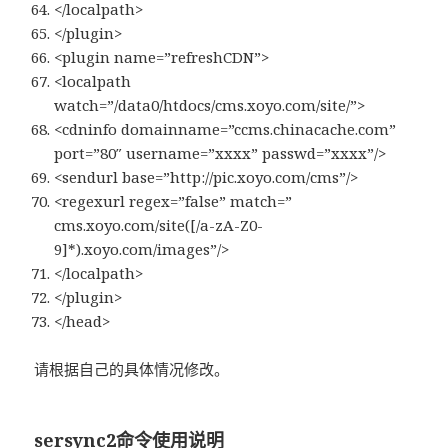
</localpath>
</plugin>
<plugin name=”refreshCDN”>
<localpath
watch=”/data0/htdocs/cms.xoyo.com/site/”>
<cdninfo domainname=”ccms.chinacache.com”
port=”80″ username=”xxxx” passwd=”xxxx”/>
<sendurl base=”http://pic.xoyo.com/cms”/>
<regexurl regex=”false” match=”
cms.xoyo.com/site([/a-zA-Z0-
9]*).xoyo.com/images”/>
</localpath>
</plugin>
</head>
请根据自己的具体情况修改。
sersync2命令使用说明