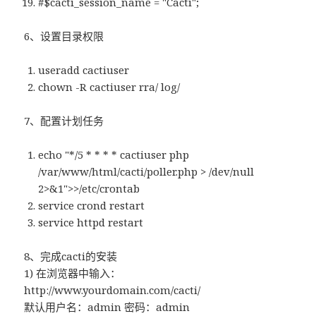
#$cacti_session_name = "Cacti";
6、设置目录权限
useradd cactiuser
chown -R cactiuser rra/ log/
7、配置计划任务
echo "*/5 * * * * cactiuser php
/var/www/html/cacti/poller.php > /dev/null
2>&1">>/etc/crontab
service crond restart
service httpd restart
8、完成cacti的安装
1) 在浏览器中输入：
http://www.yourdomain.com/cacti/
默认用户名：admin 密码：admin