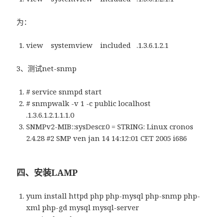
为：
view systemview included .1.3.6.1.2.1
3、测试net-snmp
# service snmpd start
# snmpwalk -v 1 -c public localhost
.1.3.6.1.2.1.1.1.0
SNMPv2-MIB::sysDescr.0 = STRING: Linux cronos
2.4.28 #2 SMP ven jan 14 14:12:01 CET 2005 i686
四、安装LAMP
yum install httpd php php-mysql php-snmp php-
xml php-gd mysql mysql-server