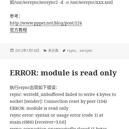
如/usr/sersync/sersync2 -d -o /usr/sersync/xxx.xml
参考：
http://www.pppei.net/blog/post/124
官方教程
发
2012年1月16日
分
未分类
标
rsync
、
sersync
布
类
签
于
ERROR: module is read only
执行rsync出现如下错误：
rsync: writefd_unbuffered failed to write 4 bytes to
socket [sender]: Connection reset by peer (104)
ERROR: module is read only
rsync error: syntax or usage error (code 1) at
main.c(866) [receiver=3.0.6]
rsync: connection unexpectedly closed (5 bytes