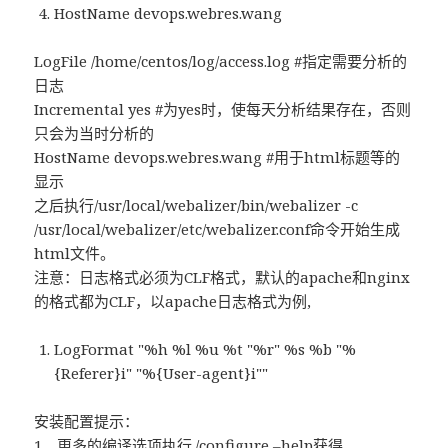
HostName devops.webres.wang
LogFile /home/centos/log/access.log #指定需要分析的
日志
Incremental yes #为yes时，使每天分析结果存在，否则
只会为当时分析的
HostName devops.webres.wang #用于html标题等的
显示
之后执行/usr/local/webalizer/bin/webalizer -c
/usr/local/webalizer/etc/webalizer.conf命令开始生成
html文件。
注意：日志格式必须为CLF格式，默认的apache和nginx
的格式都为CLF，以apache日志格式为例,
LogFormat "%h %l %u %t "%r" %s %b "%
{Referer}i" "%{User-agent}i""
安装配置提示：
1、更多的编译选项执行./configure –help获得。