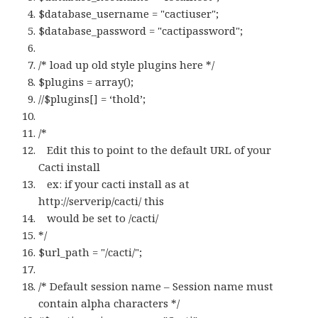
$database_username = "cactiuser";
$database_password = "cactipassword";
/* load up old style plugins here */
$plugins = array();
//$plugins[] = ‘thold’;
/*
Edit this to point to the default URL of your
Cacti install
ex: if your cacti install as at
http://serverip/cacti/ this
would be set to /cacti/
*/
$url_path = "/cacti/";
/* Default session name – Session name must
contain alpha characters */