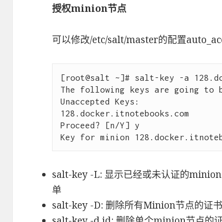
授权minion节点
可以修改/etc/salt/master的配置auto_a
[root@salt ~]# salt-key -a 128.do
The following keys are going to b
Unaccepted Keys:

128.docker.itnotebooks.com

Proceed? [n/Y] y

salt-key -L: 显示已经或未认证的mini
单
salt-key -D: 删除所有Minion节点的证
salt-key -d id: 删除单个minion节点的