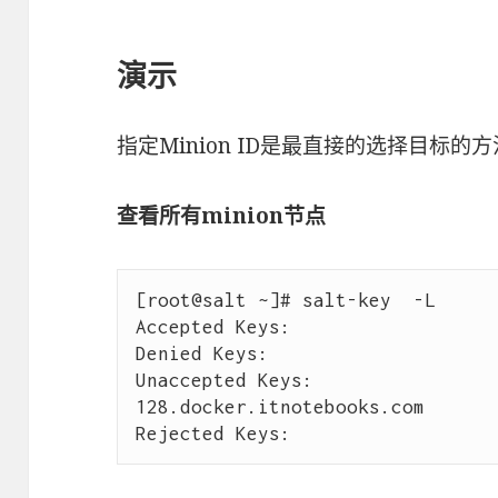
演示
指定Minion ID是最直接的选择目标的方
查看所有minion节点
[root@salt ~]# salt-key  -L

Accepted Keys:

Denied Keys:

Unaccepted Keys:

128.docker.itnotebooks.com
