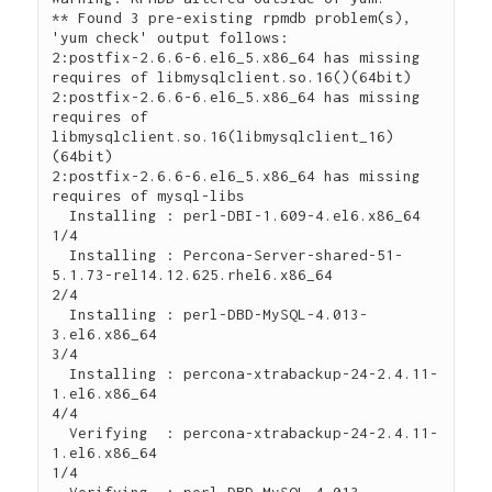
** Found 3 pre-existing rpmdb problem(s), 
'yum check' output follows:

2:postfix-2.6.6-6.el6_5.x86_64 has missing 
requires of libmysqlclient.so.16()(64bit)

2:postfix-2.6.6-6.el6_5.x86_64 has missing 
requires of 
libmysqlclient.so.16(libmysqlclient_16)
(64bit)

2:postfix-2.6.6-6.el6_5.x86_64 has missing 
requires of mysql-libs

  Installing : perl-DBI-1.609-4.el6.x86_64                                                                                                                                                 
1/4 

  Installing : Percona-Server-shared-51-
5.1.73-rel14.12.625.rhel6.x86_64                                                                                                                   
2/4 

  Installing : perl-DBD-MySQL-4.013-
3.el6.x86_64                                                                                                                                           
3/4 

  Installing : percona-xtrabackup-24-2.4.11-
1.el6.x86_64                                                                                                                                   
4/4 

  Verifying  : percona-xtrabackup-24-2.4.11-
1.el6.x86_64                                                                                                                                   
1/4 

  Verifying  : perl-DBD-MySQL-4.013-