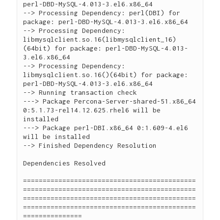
perl-DBD-MySQL-4.013-3.el6.x86_64

--> Processing Dependency: perl(DBI) for 
package: perl-DBD-MySQL-4.013-3.el6.x86_64

--> Processing Dependency: 
libmysqlclient.so.16(libmysqlclient_16)
(64bit) for package: perl-DBD-MySQL-4.013-
3.el6.x86_64

--> Processing Dependency: 
libmysqlclient.so.16()(64bit) for package: 
perl-DBD-MySQL-4.013-3.el6.x86_64

--> Running transaction check

---> Package Percona-Server-shared-51.x86_64 
0:5.1.73-rel14.12.625.rhel6 will be 
installed

---> Package perl-DBI.x86_64 0:1.609-4.el6 
will be installed

--> Finished Dependency Resolution

Dependencies Resolved

============================================
============================================
============================================
============================================
===============
