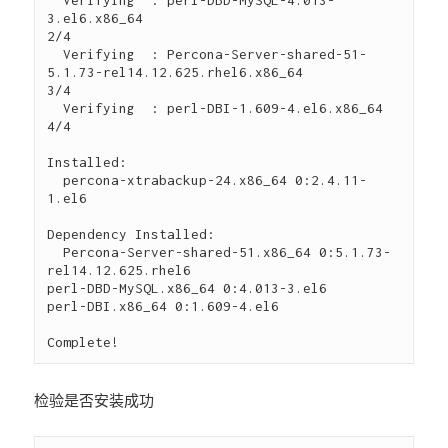
3.el6.x86_64                                                                                                                                           
2/4 

  Verifying  : Percona-Server-shared-51-
5.1.73-rel14.12.625.rhel6.x86_64                                                                                                                   
3/4 

  Verifying  : perl-DBI-1.609-4.el6.x86_64                                                                                                                                                 
4/4 

Installed:

  percona-xtrabackup-24.x86_64 0:2.4.11-
1.el6                                                                                                                                                  

Dependency Installed:

  Percona-Server-shared-51.x86_64 0:5.1.73-
rel14.12.625.rhel6                      
perl-DBD-MySQL.x86_64 0:4.013-3.el6                      
perl-DBI.x86_64 0:1.609-4.el6                     

检验是否安装成功