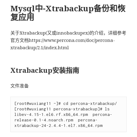
Mysql中-Xtrabackup备份和恢
复应用
关于Xtrabackup(又或innobackupex)的介绍，详细参考
官方文档https://www.percona.com/doc/percona-
xtrabackup/2.1/index.html
Xtrabackup安装指南
文件准备
[root@wuxiang11 ~]# cd percona-xtrabackup/

[root@wuxiang11 percona-xtrabackup]# ls

libev-4.15-1.el6.rf.x86_64.rpm  percona-
release-0.1-4.noarch.rpm  percona-