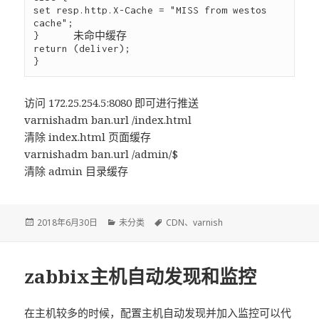
set resp.http.X-Cache = "MISS from westos 
cache";

}      未命中缓存

return (deliver);

访问 172.25.254.5:8080 即可进行推送
varnishadm ban.url /index.html
清除 index.html 页面缓存
varnishadm ban.url /admin/$
清除 admin 目录缓存
发
2018年6月30日
分
未分类
标
CDN
、
varnish
布
类
签
于
zabbix主机自动发现和监控
在主机较多的时候，配置主机自动发现并加入监控可以代