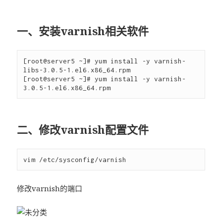
一、安装varnish相关软件
[root@server5 ~]# yum install -y varnish-
libs-3.0.5-1.el6.x86_64.rpm 

[root@server5 ~]# yum install -y varnish-
二、修改varnish配置文件
修改varnish的端口