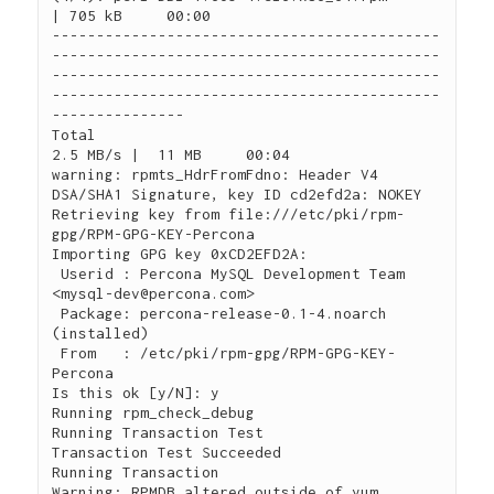
| 705 kB     00:00     

--------------------------------------------
--------------------------------------------
--------------------------------------------
--------------------------------------------
---------------

Total                                                                                                                                                          
2.5 MB/s |  11 MB     00:04     

warning: rpmts_HdrFromFdno: Header V4 
DSA/SHA1 Signature, key ID cd2efd2a: NOKEY

Retrieving key from file:///etc/pki/rpm-
gpg/RPM-GPG-KEY-Percona

Importing GPG key 0xCD2EFD2A:

 Userid : Percona MySQL Development Team 
<
mysql-dev@percona.com
>

 Package: percona-release-0.1-4.noarch 
(installed)

 From   : /etc/pki/rpm-gpg/RPM-GPG-KEY-
Percona

Is this ok [y/N]: y

Running rpm_check_debug

Running Transaction Test

Transaction Test Succeeded

Running Transaction

Warning: RPMDB altered outside of yum.
