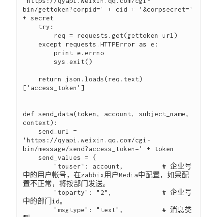
'https://qyapi.weixin.qq.com/cgi-
bin/gettoken?corpid=' + cid + '&corpsecret=' 
+ secret

    try:

        req = requests.get(gettoken_url)

    except requests.HTTPError as e:

        print e.errno

        sys.exit()

    return json.loads(req.text)
['access_token']

def send_data(token, account, subject_name, 
context):

    send_url = 
'https://qyapi.weixin.qq.com/cgi-
bin/message/send?access_token=' + token

    send_values = {

        "touser": account,          # 企业号
中的用户帐号，在zabbix用户Media中配置，如果配
置不正常，将按部门发送。

        "toparty": "2",             # 企业号
中的部门id。

        "msgtype": "text",          # 消息类