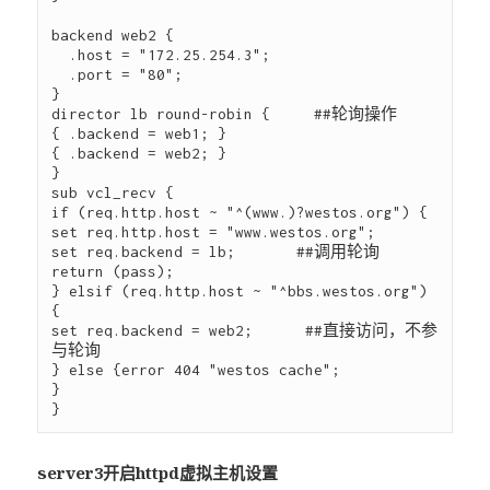
backend web2 {

  .host = "172.25.254.3";

  .port = "80";

}

director lb round-robin {     ##轮询操作

{ .backend = web1; }

{ .backend = web2; }

}

sub vcl_recv {

if (req.http.host ~ "^(www.)?westos.org") {

set req.http.host = "www.westos.org";

set req.backend = lb;       ##调用轮询

return (pass);

} elsif (req.http.host ~ "^bbs.westos.org") 
{

set req.backend = web2;      ##直接访问，不参
与轮询

} else {error 404 "westos cache";   

}

server3开启httpd虚拟主机设置