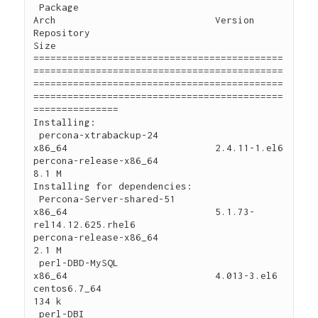
 Package                                           
Arch                            Version                                               
Repository                                       
Size

============================================
============================================
============================================
============================================
===============

Installing:

 percona-xtrabackup-24                             
x86_64                          2.4.11-1.el6                                          
percona-release-x86_64                          
8.1 M

Installing for dependencies:

 Percona-Server-shared-51                          
x86_64                          5.1.73-
rel14.12.625.rhel6                             
percona-release-x86_64                          
2.1 M

 perl-DBD-MySQL                                    
x86_64                          4.013-3.el6                                           
centos6.7_64                                    
134 k

 perl-DBI                                          