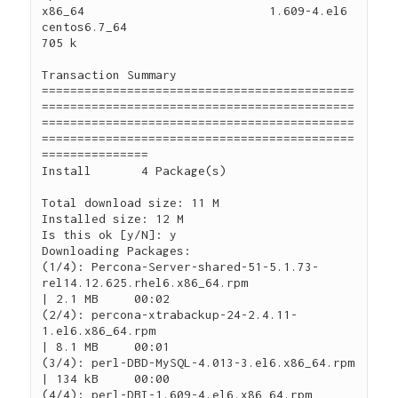
x86_64                          1.609-4.el6                                           
centos6.7_64                                    
705 k

Transaction Summary

============================================
============================================
============================================
============================================
===============

Install       4 Package(s)

Total download size: 11 M

Installed size: 12 M

Is this ok [y/N]: y

Downloading Packages:

(1/4): Percona-Server-shared-51-5.1.73-
rel14.12.625.rhel6.x86_64.rpm                                                                                                    
| 2.1 MB     00:02     

(2/4): percona-xtrabackup-24-2.4.11-
1.el6.x86_64.rpm                                                                                                                    
| 8.1 MB     00:01     

(3/4): perl-DBD-MySQL-4.013-3.el6.x86_64.rpm                                                                                                                            
| 134 kB     00:00     

(4/4): perl-DBI-1.609-4.el6.x86_64.rpm                                                                                                                                  