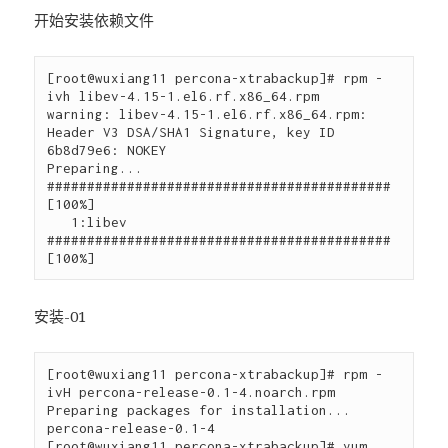
开始安装依赖文件
[root@wuxiang11 percona-xtrabackup]# rpm -
ivh libev-4.15-1.el6.rf.x86_64.rpm 

warning: libev-4.15-1.el6.rf.x86_64.rpm: 
Header V3 DSA/SHA1 Signature, key ID 
6b8d79e6: NOKEY

Preparing...                
########################################### 
[100%]

   1:libev                  
########################################### 
安装-01
[root@wuxiang11 percona-xtrabackup]# rpm -
ivH percona-release-0.1-4.noarch.rpm

Preparing packages for installation...

percona-release-0.1-4

[root@wuxiang11 percona-xtrabackup]# yum 