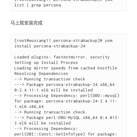
马上就安装完成
[root@wuxiang11 percona-xtrabackup]# yum 
install percona-xtrabackup-24

Loaded plugins: fastestmirror, security

Setting up Install Process

Loading mirror speeds from cached hostfile

Resolving Dependencies

--> Running transaction check

---> Package percona-xtrabackup-24.x86_64 
0:2.4.11-1.el6 will be installed

--> Processing Dependency: perl(DBD::mysql) 
for package: percona-xtrabackup-24-2.4.11-
1.el6.x86_64

--> Running transaction check

---> Package perl-DBD-MySQL.x86_64 0:4.013-
3.el6 will be installed

--> Processing Dependency: 
perl(DBI::Const::GetInfoType) for package: 