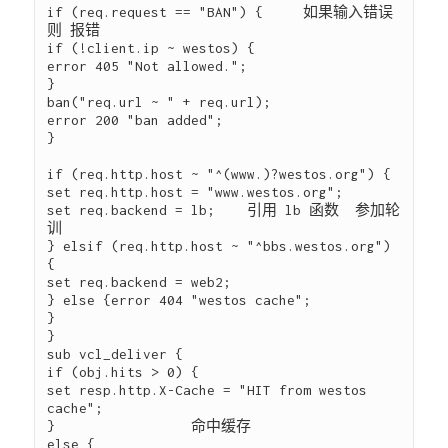
if (req.request == "BAN") {     如果输入错误  
则 报错

if (!client.ip ~ westos) {

error 405 "Not allowed.";

}

ban("req.url ~ " + req.url);

error 200 "ban added";

}

if (req.http.host ~ "^(www.)?westos.org") {

set req.http.host = "www.westos.org";

set req.backend = lb;    引用 lb 函数  参加轮
训

} elsif (req.http.host ~ "^bbs.westos.org") 
{

set req.backend = web2;

} else {error 404 "westos cache";

}

}

sub vcl_deliver {

if (obj.hits > 0) {

set resp.http.X-Cache = "HIT from westos 
cache";

}                 命中缓存

else {
