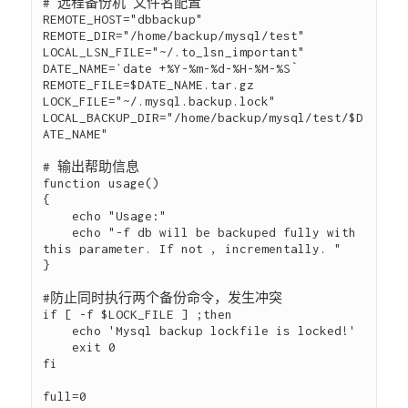
# 远程备份机 文件名配置

REMOTE_HOST="dbbackup"

REMOTE_DIR="/home/backup/mysql/test"

LOCAL_LSN_FILE="~/.to_lsn_important"

DATE_NAME=`date +%Y-%m-%d-%H-%M-%S`

REMOTE_FILE=$DATE_NAME.tar.gz

LOCK_FILE="~/.mysql.backup.lock"

LOCAL_BACKUP_DIR="/home/backup/mysql/test/$D
ATE_NAME"

# 输出帮助信息

function usage()

{

    echo "Usage:"

    echo "-f db will be backuped fully with 
this parameter. If not , incrementally. "

}

#防止同时执行两个备份命令，发生冲突

if [ -f $LOCK_FILE ] ;then

    echo 'Mysql backup lockfile is locked!'

    exit 0

fi

full=0
