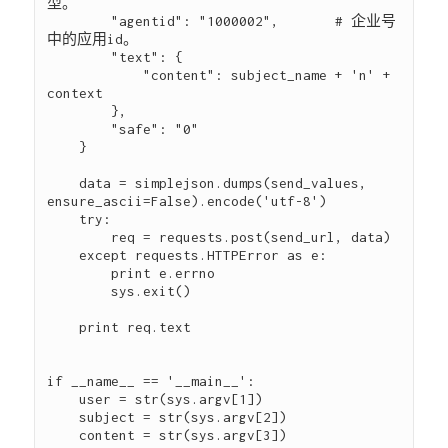
型。

        "agentid": "1000002",       # 企业号
中的应用id。

        "text": {

            "content": subject_name + 'n' + 
context

        },

        "safe": "0"

    }

    data = simplejson.dumps(send_values, 
ensure_ascii=False).encode('utf-8')

    try:

        req = requests.post(send_url, data)

    except requests.HTTPError as e:

        print e.errno

        sys.exit()

    print req.text

if __name__ == '__main__':

    user = str(sys.argv[1])

    subject = str(sys.argv[2])

    content = str(sys.argv[3])
