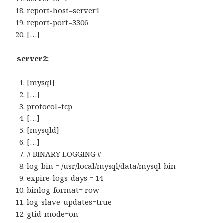
report-host=server1
report-port=3306
[…]
server2:
[mysql]
[…]
protocol=tcp
[…]
[mysqld]
[…]
# BINARY LOGGING #
log-bin = /usr/local/mysql/data/mysql-bin
expire-logs-days = 14
binlog-format= row
log-slave-updates=true
gtid-mode=on