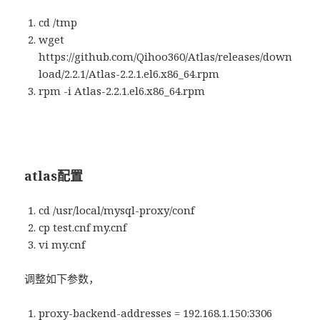
cd /tmp
wget
https://github.com/Qihoo360/Atlas/releases/down
load/2.2.1/Atlas-2.2.1.el6.x86_64.rpm
rpm -i Atlas-2.2.1.el6.x86_64.rpm
atlas配置
cd /usr/local/mysql-proxy/conf
cp test.cnf my.cnf
vi my.cnf
调整如下参数，
proxy-backend-addresses = 192.168.1.150:3306