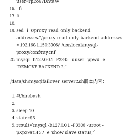
user=rpl:o67DhtaW
fi
fi
sed -i ‘s/proxy-read-only-backend-
addresses.*/proxy-read-only-backend-addresses
= 192.168.1.150:3306/’ /usr/local/mysql-
proxy/conf/my.cnf
mysql -h127.0.0.1 -P2345 -uuser -ppwd -e
"REMOVE BACKEND 2;"
/data/sh/mysqlfailover-server2.sh脚本内容：
#!/bin/bash
sleep 10
state=$3
result=`mysql -h127.0.0.1 -P3306 -uroot -
pXp29at5F37 -e ‘show slave status;’`