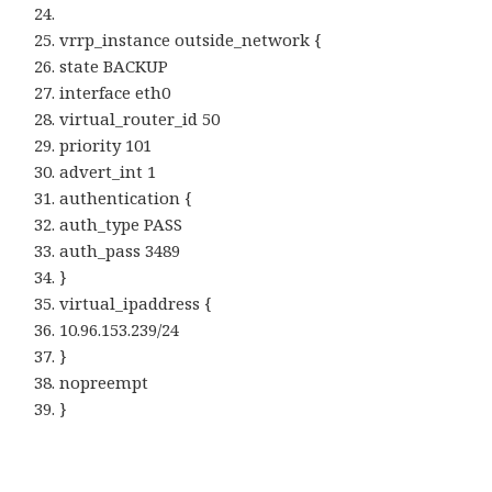
vrrp_instance outside_network {
state BACKUP
interface eth0
virtual_router_id 50
priority 101
advert_int 1
authentication {
auth_type PASS
auth_pass 3489
}
virtual_ipaddress {
10.96.153.239/24
}
nopreempt
}