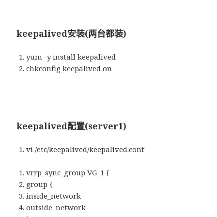
keepalived安装(两台都装)
yum -y install keepalived
chkconfig keepalived on
keepalived配置(server1)
vi /etc/keepalived/keepalived.conf
vrrp_sync_group VG_1 {
group {
inside_network
outside_network