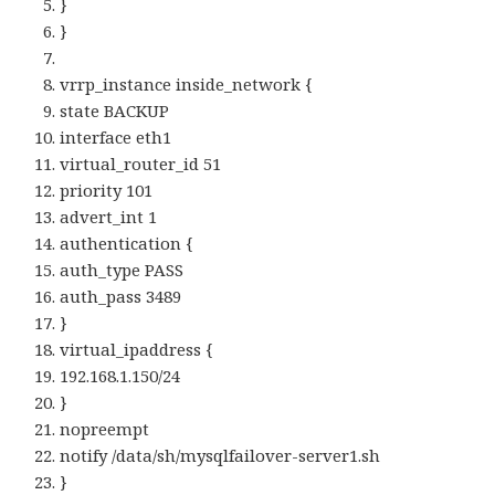
}
}
vrrp_instance inside_network {
state BACKUP
interface eth1
virtual_router_id 51
priority 101
advert_int 1
authentication {
auth_type PASS
auth_pass 3489
}
virtual_ipaddress {
192.168.1.150/24
}
nopreempt
notify /data/sh/mysqlfailover-server1.sh
}