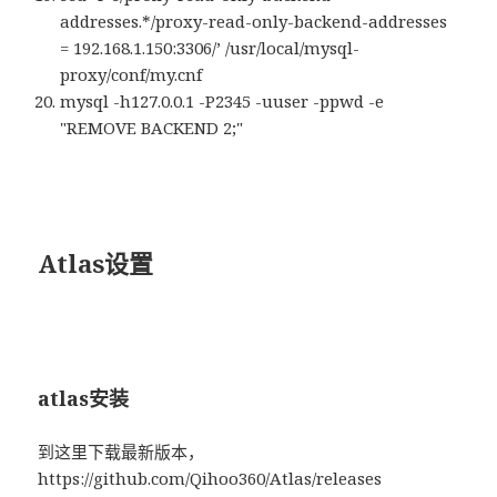
addresses.*/proxy-read-only-backend-addresses
= 192.168.1.150:3306/’ /usr/local/mysql-
proxy/conf/my.cnf
mysql -h127.0.0.1 -P2345 -uuser -ppwd -e
"REMOVE BACKEND 2;"
Atlas设置
atlas安装
到这里下载最新版本，
https://github.com/Qihoo360/Atlas/releases