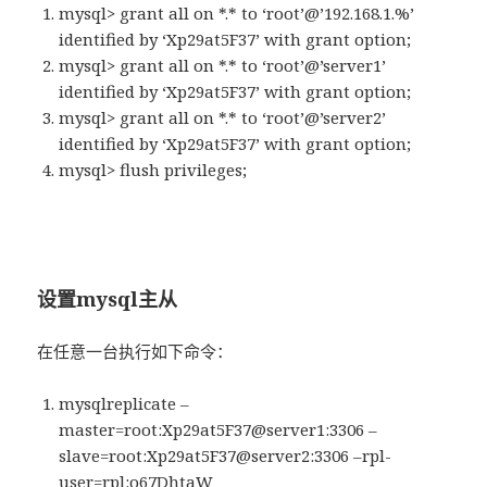
mysql> grant all on *.* to ‘root’@’192.168.1.%’
identified by ‘Xp29at5F37’ with grant option;
mysql> grant all on *.* to ‘root’@’server1’
identified by ‘Xp29at5F37’ with grant option;
mysql> grant all on *.* to ‘root’@’server2’
identified by ‘Xp29at5F37’ with grant option;
mysql> flush privileges;
设置mysql主从
在任意一台执行如下命令：
mysqlreplicate –
master=root:Xp29at5F37@server1:3306 –
slave=root:Xp29at5F37@server2:3306 –rpl-
user=rpl:o67DhtaW