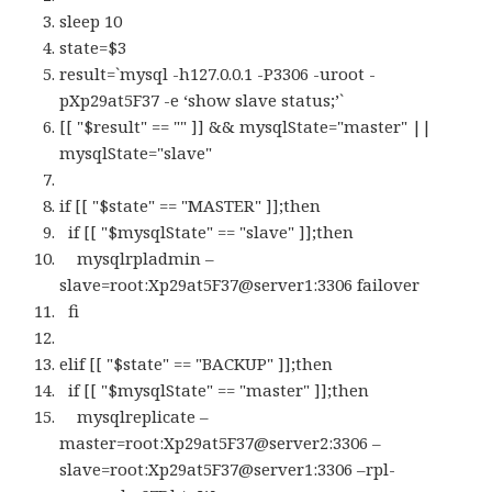
sleep 10
state=$3
result=`mysql -h127.0.0.1 -P3306 -uroot -
pXp29at5F37 -e ‘show slave status;’`
[[ "$result" == "" ]] && mysqlState="master" ||
mysqlState="slave"
if [[ "$state" == "MASTER" ]];then
if [[ "$mysqlState" == "slave" ]];then
mysqlrpladmin –
slave=root:Xp29at5F37@server1:3306 failover
fi
elif [[ "$state" == "BACKUP" ]];then
if [[ "$mysqlState" == "master" ]];then
mysqlreplicate –
master=root:Xp29at5F37@server2:3306 –
slave=root:Xp29at5F37@server1:3306 –rpl-