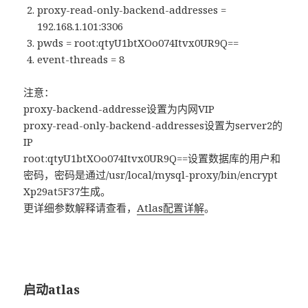
proxy-read-only-backend-addresses =
192.168.1.101:3306
pwds = root:qtyU1btXOo074Itvx0UR9Q==
event-threads = 8
注意：
proxy-backend-addresse设置为内网VIP
proxy-read-only-backend-addresses设置为server2的
IP
root:qtyU1btXOo074Itvx0UR9Q==设置数据库的用户和
密码，密码是通过/usr/local/mysql-proxy/bin/encrypt
Xp29at5F37生成。
更详细参数解释请查看，
Atlas配置详解
。
启动atlas