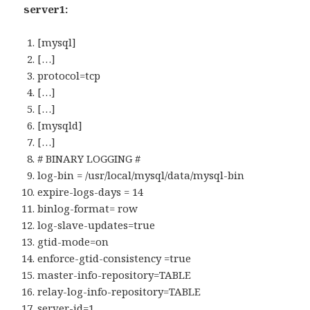
server1:
[mysql]
[…]
protocol=tcp
[…]
[…]
[mysqld]
[…]
# BINARY LOGGING #
log-bin = /usr/local/mysql/data/mysql-bin
expire-logs-days = 14
binlog-format= row
log-slave-updates=true
gtid-mode=on
enforce-gtid-consistency =true
master-info-repository=TABLE
relay-log-info-repository=TABLE
server-id=1