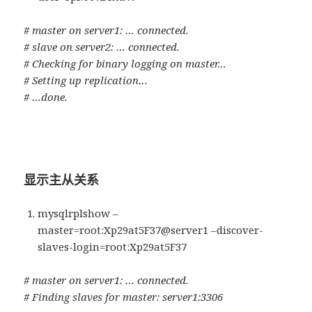
# master on server1: … connected.
# slave on server2: … connected.
# Checking for binary logging on master…
# Setting up replication…
# …done.
显示主从关系
mysqlrplshow –
master=root:Xp29at5F37@server1 –discover-
slaves-login=root:Xp29at5F37
# master on server1: … connected.
# Finding slaves for master: server1:3306