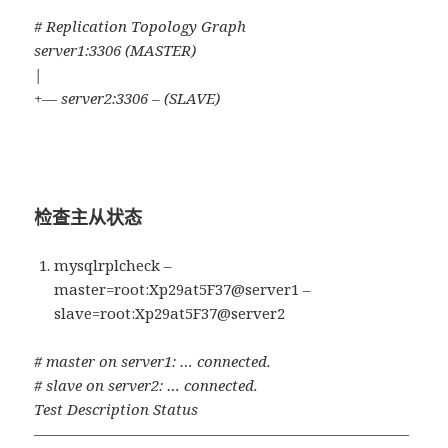
# Replication Topology Graph
server1:3306 (MASTER)
|
+— server2:3306 – (SLAVE)
检查主从状态
mysqlrplcheck –
master=root:Xp29at5F37@server1 –
slave=root:Xp29at5F37@server2
# master on server1: … connected.
# slave on server2: … connected.
Test Description Status
—————————————————————————