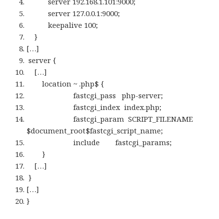
server 192.168.1.101:9000;
server 127.0.0.1:9000;
keepalive 100;
}
[…]
server {
[…]
location ~ .php$ {
fastcgi_pass php-server;
fastcgi_index index.php;
fastcgi_param SCRIPT_FILENAME
$document_root$fastcgi_script_name;
include fastcgi_params;
}
[…]
}
[…]
}