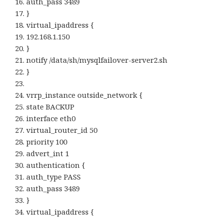
auth_pass 3489
}
virtual_ipaddress {
192.168.1.150
}
notify /data/sh/mysqlfailover-server2.sh
}
vrrp_instance outside_network {
state BACKUP
interface eth0
virtual_router_id 50
priority 100
advert_int 1
authentication {
auth_type PASS
auth_pass 3489
}
virtual_ipaddress {