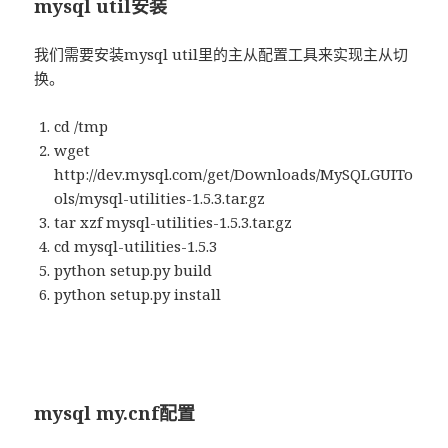
mysql util安装
我们需要安装mysql util里的主从配置工具来实现主从切
换。
cd /tmp
wget
http://dev.mysql.com/get/Downloads/MySQLGUITo
ols/mysql-utilities-1.5.3.tar.gz
tar xzf mysql-utilities-1.5.3.tar.gz
cd mysql-utilities-1.5.3
python setup.py build
python setup.py install
mysql my.cnf配置