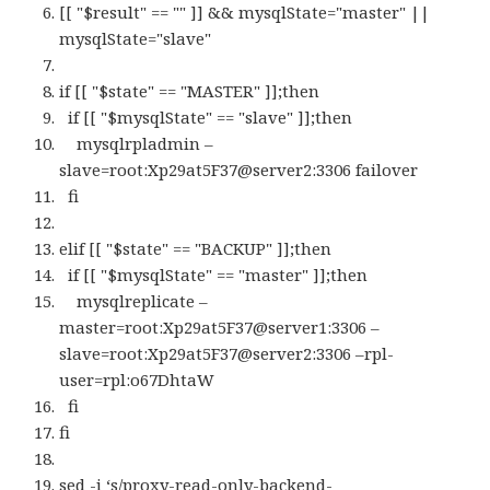
[[ "$result" == "" ]] && mysqlState="master" ||
mysqlState="slave"
if [[ "$state" == "MASTER" ]];then
if [[ "$mysqlState" == "slave" ]];then
mysqlrpladmin –
slave=root:Xp29at5F37@server2:3306 failover
fi
elif [[ "$state" == "BACKUP" ]];then
if [[ "$mysqlState" == "master" ]];then
mysqlreplicate –
master=root:Xp29at5F37@server1:3306 –
slave=root:Xp29at5F37@server2:3306 –rpl-
user=rpl:o67DhtaW
fi
fi
sed -i ‘s/proxy-read-only-backend-