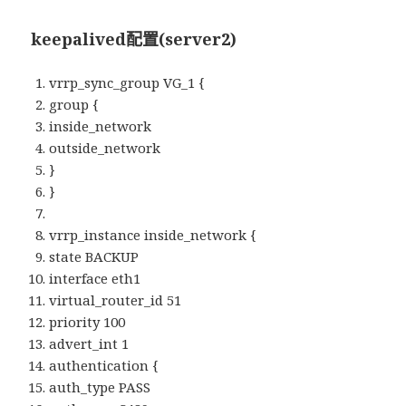
keepalived配置(server2)
vrrp_sync_group VG_1 {
group {
inside_network
outside_network
}
}
vrrp_instance inside_network {
state BACKUP
interface eth1
virtual_router_id 51
priority 100
advert_int 1
authentication {
auth_type PASS