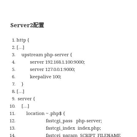
Server2配置
http {
[…]
upstream php-server {
server 192.168.1.100:9000;
server 127.0.0.1:9000;
keepalive 100;
}
[…]
server {
[…]
location ~ .php$ {
fastcgi_pass php-server;
fastcgi_index index.php;
fastcgi_param SCRIPT_FILENAME