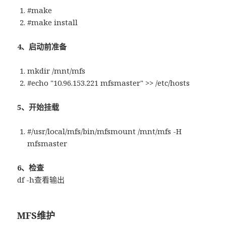
#make
#make install
4、启动前准备
mkdir /mnt/mfs
#echo "10.96.153.221 mfsmaster" >> /etc/hosts
5、开始挂载
#/usr/local/mfs/bin/mfsmount /mnt/mfs -H
mfsmaster
6、检查
df -h查看输出
MFS维护