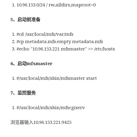
10.96.153.0/24 / rw,alldirs,maproot=0
5、启动前准备
#cd /usr/local/mfs/var/mfs
#cp metadata.mfs.empty metadata.mfs
#echo "10.96.153.221 mfsmaster" >> /etc/hosts
6、启动mfsmaster
#/usr/local/mfs/sbin/mfsmaster start
7、监控服务
#/usr/local/mfs/sbin/mfscgiserv
浏览器输入10.96.153.221:9425