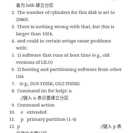
备为 hdb 建立分区
The number of cylinders for this disk is set to
20805.
There is nothing wrong with that, but this is
larger than 1024,
and could in certain setups cause problems
with:
1) software that runs at boot time (e.g., old
versions of LILO)
2) booting and partitioning software from other
OSs
(e.g., DOS FDISK, OS/2 FDISK)
Command (m for help): n
//键入 n 表示要建立分区
Command action
e extended
p primary partition (1-4)
p //键入 p 表