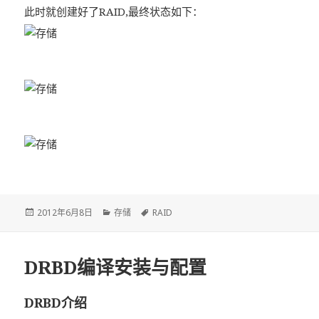
此时就创建好了RAID,最终状态如下：
发
2012年6月8日
分
存储
标
RAID
布
类
签
于
DRBD编译安装与配置
DRBD介绍