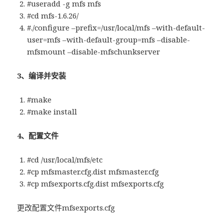
#useradd -g mfs mfs
#cd mfs-1.6.26/
#./configure –prefix=/usr/local/mfs –with-default-
user=mfs –with-default-group=mfs –disable-
mfsmount –disable-mfschunkserver
3、编译并安装
#make
#make install
4、配置文件
#cd /usr/local/mfs/etc
#cp mfsmaster.cfg.dist mfsmaster.cfg
#cp mfsexports.cfg.dist mfsexports.cfg
更改配置文件mfsexports.cfg