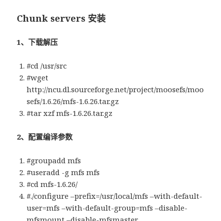
Chunk servers 安装
1、下载解压
#cd /usr/src
#wget
http://ncu.dl.sourceforge.net/project/moosefs/moo
sefs/1.6.26/mfs-1.6.26.tar.gz
#tar xzf mfs-1.6.26.tar.gz
2、配置编译参数
#groupadd mfs
#useradd -g mfs mfs
#cd mfs-1.6.26/
#./configure –prefix=/usr/local/mfs –with-default-
user=mfs –with-default-group=mfs –disable-
mfsmount –disable-mfsmaster