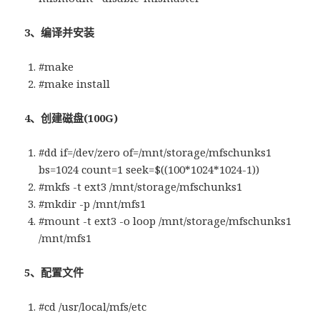
3、编译并安装
#make
#make install
4、创建磁盘(100G)
#dd if=/dev/zero of=/mnt/storage/mfschunks1
bs=1024 count=1 seek=$((100*1024*1024-1))
#mkfs -t ext3 /mnt/storage/mfschunks1
#mkdir -p /mnt/mfs1
#mount -t ext3 -o loop /mnt/storage/mfschunks1
/mnt/mfs1
5、配置文件
#cd /usr/local/mfs/etc