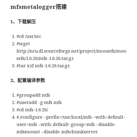
mfsmetalogger搭建
1、下载解压
#cd /usr/src
#wget
http://ncu.dl.sourceforge.net/project/moosefs/moo
sefs/1.6.26/mfs-1.6.26.tar.gz
#tar xzf mfs-1.6.26.tar.gz
2、配置编译参数
#groupadd mfs
#useradd -g mfs mfs
#cd mfs-1.6.26/
#./configure –prefix=/usr/local/mfs –with-default-
user=mfs –with-default-group=mfs –disable-
mfsmount –disable-mfschunkserver