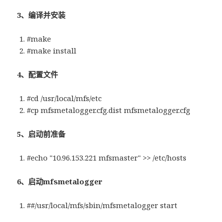
3、编译并安装
#make
#make install
4、配置文件
#cd /usr/local/mfs/etc
#cp mfsmetalogger.cfg.dist mfsmetalogger.cfg
5、启动前准备
#echo "10.96.153.221 mfsmaster" >> /etc/hosts
6、启动mfsmetalogger
##/usr/local/mfs/sbin/mfsmetalogger start