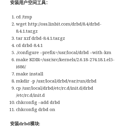
安装用户空间工具：
cd /tmp
wget http://oss.linbit.com/drbd/8.4/drbd-
8.4.1.tar.gz
tar xzf drbd-8.4.1.tar.gz
cd drbd-8.4.1
./configure –prefix=/usr/local/drbd –with-km
make KDIR=/usr/src/kernels/2.6.18-274.18.1.el5-
i686/
make install
mkdir -p /usr/local/drbd/var/run/drbd
cp /usr/local/drbd/etc/rc.d/init.d/drbd
/etc/rc.d/init.d
chkconfig –add drbd
chkconfig drbd on
安装drbd模块: