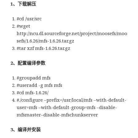
1、下载解压
#cd /usr/src
#wget
http://ncu.dl.sourceforge.net/project/moosefs/moo
sefs/1.6.26/mfs-1.6.26.tar.gz
#tar xzf mfs-1.6.26.tar.gz
2、配置编译参数
#groupadd mfs
#useradd -g mfs mfs
#cd mfs-1.6.26/
#./configure –prefix=/usr/local/mfs –with-default-
user=mfs –with-default-group=mfs –disable-
mfsmaster–disable-mfschunkserver
3、编译并安装