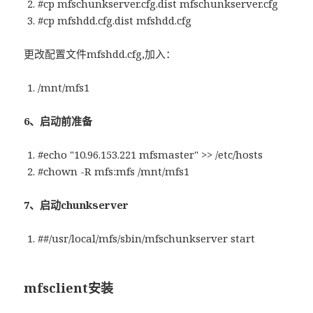
#cp mfschunkserver.cfg.dist mfschunkserver.cfg
#cp mfshdd.cfg.dist mfshdd.cfg
更改配置文件mfshdd.cfg,加入：
/mnt/mfs1
6、启动前准备
#echo "10.96.153.221 mfsmaster" >> /etc/hosts
#chown -R mfs:mfs /mnt/mfs1
7、启动chunkserver
##/usr/local/mfs/sbin/mfschunkserver start
mfsclient安装