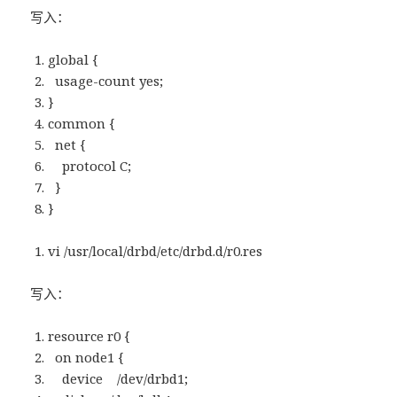
写入：
global {
usage-count yes;
}
common {
net {
protocol C;
}
}
vi /usr/local/drbd/etc/drbd.d/r0.res
写入：
resource r0 {
on node1 {
device /dev/drbd1;