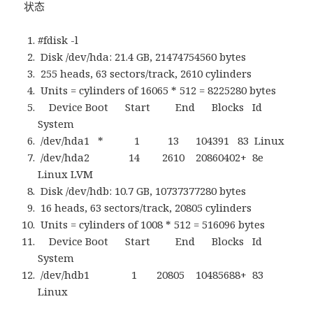
状态
#fdisk -l
Disk /dev/hda: 21.4 GB, 21474754560 bytes
255 heads, 63 sectors/track, 2610 cylinders
Units = cylinders of 16065 * 512 = 8225280 bytes
Device Boot Start End Blocks Id
System
/dev/hda1 * 1 13 104391 83 Linux
/dev/hda2 14 2610 20860402+ 8e
Linux LVM
Disk /dev/hdb: 10.7 GB, 10737377280 bytes
16 heads, 63 sectors/track, 20805 cylinders
Units = cylinders of 1008 * 512 = 516096 bytes
Device Boot Start End Blocks Id
System
/dev/hdb1 1 20805 10485688+ 83
Linux