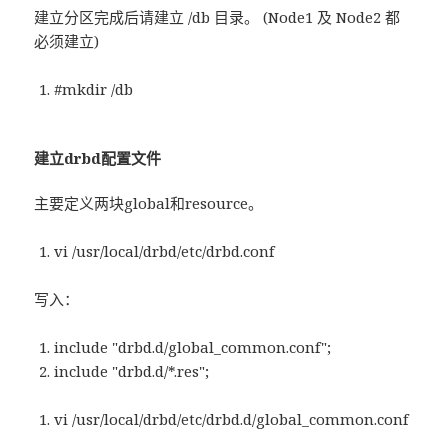
建立分区完成后请建立 /db 目录。 (Node1 及 Node2 都
必须建立)
#mkdir /db
建立drbd配置文件
主要定义两块global和resource。
vi /usr/local/drbd/etc/drbd.conf
写入：
include "drbd.d/global_common.conf";
include "drbd.d/*.res";
vi /usr/local/drbd/etc/drbd.d/global_common.conf