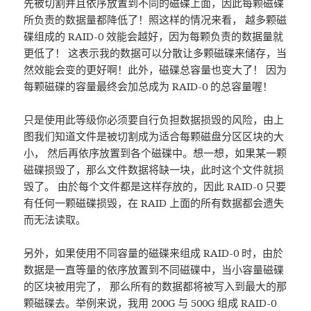
先被切割并且依序放置到不同的磁碟上面，因此每颗磁碟
所负责的数据量都降低了！照这样的情况来看， 越多颗磁
碟组成的 RAID-0 效能会越好，因为每颗负责的数据量就
更低了！ 这表示我的数据可以分散让多颗磁碟来储存，当
然效能会变的更好啊！此外，磁碟总容量也变大了！ 因为
每颗磁碟的容量最终会加总成为 RAID-0 的总容量喔！
只是使用此等级你必须要自行负担数据损毁的风险，由上
图我们知道文件是被切割成为适合每颗磁盘分区区块的大
小， 然后再依序放置到各个磁碟中。想一想，如果某一颗
磁碟损毁了，那么文件数据将缺一块，此时这个文件就损
毁了。 由於每个文件都是这样存放的，因此 RAID-0 只要
有任何一颗磁碟损毁，在 RAID 上面的所有数据都会遗失
而无法读取。
另外，如果使用不同容量的磁碟来组成 RAID-0 时，由於
数据是一直等量的依序放置到不同磁碟中，当小容量磁碟
的区块被用完了， 那么所有的数据都将被写入到最大的那
颗磁碟去。举例来说，我用 200G 与 500G 组成 RAID-0