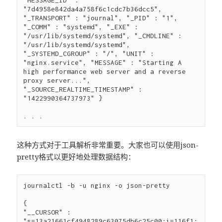
"MESSAGE_ID" : 
"7d4958e842da4a758f6c1cdc7b36dcc5", 
"_TRANSPORT" : "journal", "_PID" : "1", 
"_COMM" : "systemd", "_EXE" : 
"/usr/lib/systemd/systemd", "_CMDLINE" : 
"/usr/lib/systemd/systemd", 
"_SYSTEMD_CGROUP" : "/", "UNIT" : 
"nginx.service", "MESSAGE" : "Starting A 
high performance web server and a reverse 
proxy server...", 
"_SOURCE_REALTIME_TIMESTAMP" : 
"1422990364737973" }

这种方式对于工具解析非常重要。大家也可以使用json-
pretty格式以更好地处理数据结构：
journalctl -b -u nginx -o json-pretty

{

"__CURSOR" : 
"s=13a21661cf4948289c63075db6c25c00;i=116f1;