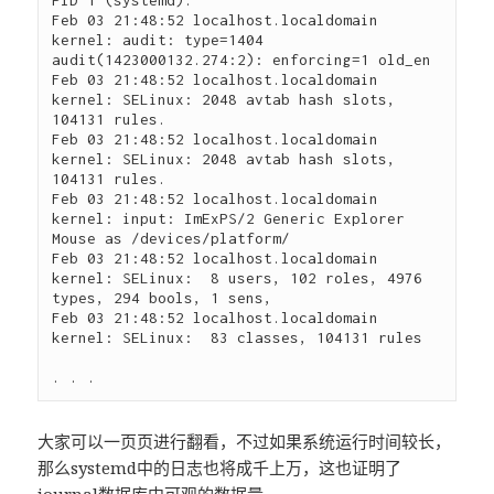
PID 1 (systemd).

Feb 03 21:48:52 localhost.localdomain 
kernel: audit: type=1404 
audit(1423000132.274:2): enforcing=1 old_en

Feb 03 21:48:52 localhost.localdomain 
kernel: SELinux: 2048 avtab hash slots, 
104131 rules.

Feb 03 21:48:52 localhost.localdomain 
kernel: SELinux: 2048 avtab hash slots, 
104131 rules.

Feb 03 21:48:52 localhost.localdomain 
kernel: input: ImExPS/2 Generic Explorer 
Mouse as /devices/platform/

Feb 03 21:48:52 localhost.localdomain 
kernel: SELinux:  8 users, 102 roles, 4976 
types, 294 bools, 1 sens,

Feb 03 21:48:52 localhost.localdomain 
kernel: SELinux:  83 classes, 104131 rules

大家可以一页页进行翻看，不过如果系统运行时间较长，
那么systemd中的日志也将成千上万，这也证明了