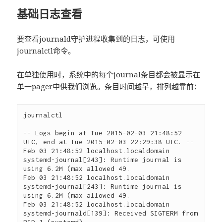
基础日志查看
要查看journald守护进程收集到的日志，可使用
journalctl命令。
在单独使用时，系统中的每个journal条目都会被显示在
单一pager中供我们浏览。条目时间越早，排列越靠前：
journalctl

-- Logs begin at Tue 2015-02-03 21:48:52 
UTC, end at Tue 2015-02-03 22:29:38 UTC. --

Feb 03 21:48:52 localhost.localdomain 
systemd-journal[243]: Runtime journal is 
using 6.2M (max allowed 49.

Feb 03 21:48:52 localhost.localdomain 
systemd-journal[243]: Runtime journal is 
using 6.2M (max allowed 49.

Feb 03 21:48:52 localhost.localdomain 
systemd-journald[139]: Received SIGTERM from 