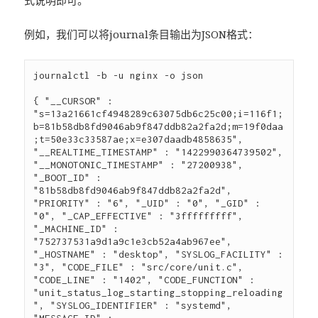
式说明即可。
例如，我们可以将journal条目输出为JSON格式：
journalctl -b -u nginx -o json

{ "__CURSOR" : 
"s=13a21661cf4948289c63075db6c25c00;i=116f1;
b=81b58db8fd9046ab9f847ddb82a2fa2d;m=19f0daa
;t=50e33c33587ae;x=e307daadb4858635", 
"__REALTIME_TIMESTAMP" : "1422990364739502", 
"__MONOTONIC_TIMESTAMP" : "27200938", 
"_BOOT_ID" : 
"81b58db8fd9046ab9f847ddb82a2fa2d", 
"PRIORITY" : "6", "_UID" : "0", "_GID" : 
"0", "_CAP_EFFECTIVE" : "3fffffffff", 
"_MACHINE_ID" : 
"752737531a9d1a9c1e3cb52a4ab967ee", 
"_HOSTNAME" : "desktop", "SYSLOG_FACILITY" : 
"3", "CODE_FILE" : "src/core/unit.c", 
"CODE_LINE" : "1402", "CODE_FUNCTION" : 
"unit_status_log_starting_stopping_reloading
", "SYSLOG_IDENTIFIER" : "systemd", 