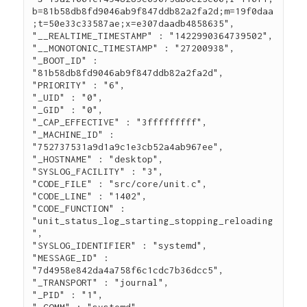
b=81b58db8fd9046ab9f847ddb82a2fa2d;m=19f0daa
;t=50e33c33587ae;x=e307daadb4858635",

"__REALTIME_TIMESTAMP" : "1422990364739502",

"__MONOTONIC_TIMESTAMP" : "27200938",

"_BOOT_ID" : 
"81b58db8fd9046ab9f847ddb82a2fa2d",

"PRIORITY" : "6",

"_UID" : "0",

"_GID" : "0",

"_CAP_EFFECTIVE" : "3fffffffff",

"_MACHINE_ID" : 
"752737531a9d1a9c1e3cb52a4ab967ee",

"_HOSTNAME" : "desktop",

"SYSLOG_FACILITY" : "3",

"CODE_FILE" : "src/core/unit.c",

"CODE_LINE" : "1402",

"CODE_FUNCTION" : 
"unit_status_log_starting_stopping_reloading
",

"SYSLOG_IDENTIFIER" : "systemd",

"MESSAGE_ID" : 
"7d4958e842da4a758f6c1cdc7b36dcc5",

"_TRANSPORT" : "journal",

"_PID" : "1",
