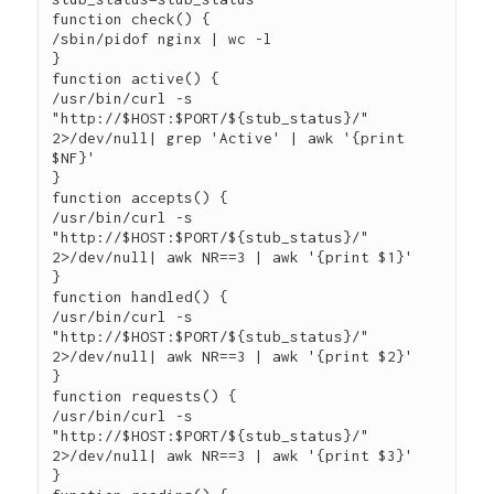
function check() {

/sbin/pidof nginx | wc -l

}

function active() {

/usr/bin/curl -s 
"http://$HOST:$PORT/${stub_status}/" 
2>/dev/null| grep 'Active' | awk '{print 
$NF}'

}

function accepts() {

/usr/bin/curl -s 
"http://$HOST:$PORT/${stub_status}/" 
2>/dev/null| awk NR==3 | awk '{print $1}'

}

function handled() {

/usr/bin/curl -s 
"http://$HOST:$PORT/${stub_status}/" 
2>/dev/null| awk NR==3 | awk '{print $2}'

}

function requests() {

/usr/bin/curl -s 
"http://$HOST:$PORT/${stub_status}/" 
2>/dev/null| awk NR==3 | awk '{print $3}'

}
