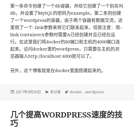
第一条命令创建了一个db容器，并给它创建了一个别名叫
db，并设置了MySQL的密码为example。第二条则创建
了一个wordpress的容器，由于两个容器有数据交流，这
里用了一个–link参数来将它们联系起来，但是注意：用–
link containerA参数时需要A已经创建并且已经在运
行。在这里我们将docker的80端口和主机的4000端口连
起来。访问docker里的wordpress，只需要在主机的浏
览器输入http://localhost:4000就可以了。
另外，这个博客就是在docker里面搭建起来的。
发
2017年9月30日
分
未分类
标
docker
、
wordpress
布
类
签
于
几个提高WORDPRESS速度的技
巧