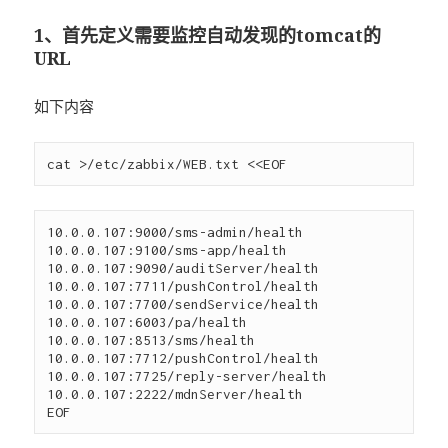
1、首先定义需要监控自动发现的tomcat的
URL
如下内容
10.0.0.107:9000/sms-admin/health

10.0.0.107:9100/sms-app/health

10.0.0.107:9090/auditServer/health

10.0.0.107:7711/pushControl/health

10.0.0.107:7700/sendService/health

10.0.0.107:6003/pa/health

10.0.0.107:8513/sms/health

10.0.0.107:7712/pushControl/health

10.0.0.107:7725/reply-server/health

10.0.0.107:2222/mdnServer/health
