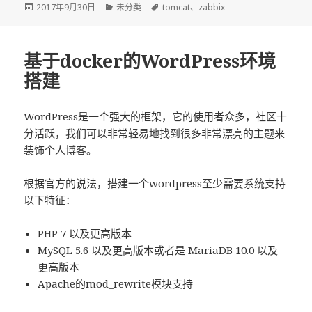
发
2017年9月30日
分
未分类
标
tomcat
、
zabbix
布
类
签
于
基于docker的WordPress环境
搭建
WordPress是一个强大的框架，它的使用者众多，社区十
分活跃，我们可以非常轻易地找到很多非常漂亮的主题来
装饰个人博客。
根据官方的说法，搭建一个wordpress至少需要系统支持
以下特征：
PHP 7 以及更高版本
MySQL 5.6 以及更高版本或者是 MariaDB 10.0 以及
更高版本
Apache的mod_rewrite模块支持