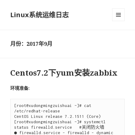
Linux系统运维日志
菜单和
挂件
月份：2017年9月
Centos7.2下yum安装zabbix
环境准备:
[root@xudongmingzuishuai ~]# cat 
/etc/redhat-release

CentOS Linux release 7.2.1511 (Core)

[root@xudongmingzuishuai ~]# systemctl 
status firewalld.service   #关闭防火墙

● firewalld.service – firewalld – dynamic 