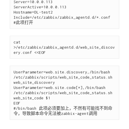
Server=10.0.0.113

ServerActive=10.0.0.113

Hostname=DL-test2

Include=/etc/zabbix/zabbix_agentd.d/*.conf  
cat 
>/etc/zabbix/zabbix_agentd.d/web_site_discov
UserParameter=web.site.discovery,/bin/bash 
/etc/zabbix/scripts/web_site_code_status.sh 
web_site_discovery  

UserParameter=web.site.code[*],/bin/bash 
/etc/zabbix/scripts/web_site_code_status.sh 
web_site_code $1

EOF

#/bin/bash 此项必须要加上，不然有可能找不到命