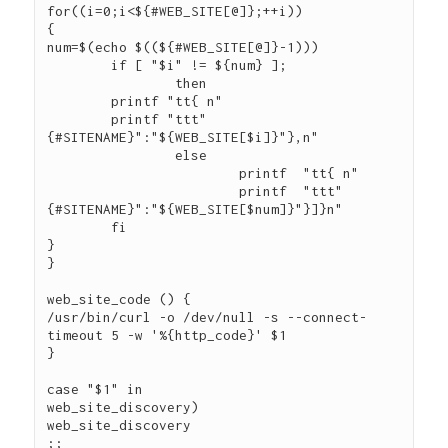
for((i=0;i<${#WEB_SITE[@]};++i))

{

num=$(echo $((${#WEB_SITE[@]}-1)))

        if [ "$i" != ${num} ];

                then

        printf "tt{ n"

        printf "ttt"
{#SITENAME}":"${WEB_SITE[$i]}"},n"

                else

                        printf  "tt{ n"

                        printf  "ttt"
{#SITENAME}":"${WEB_SITE[$num]}"}]}n"

        fi

}

}

web_site_code () {

/usr/bin/curl -o /dev/null -s --connect-
timeout 5 -w '%{http_code}' $1

}

case "$1" in

web_site_discovery)

web_site_discovery

;;
