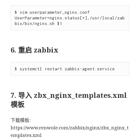
$ vim userparameter_nginx.conf

UserParameter=nginx.status[*],/usr/local/zab
6. 重启 zabbix
7. 导入 zbx_nginx_templates.xml
模板
下载模板:
https://www.renwole.com/zabbix/nginx/zbx_nginx_t
emplates.xml