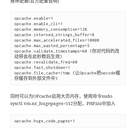
推荐配置(官方配置说明)
opcache.enable=1

opcache.enable_cli=1

opcache.memory_consumption=128

opcache.interned_strings_buffer=8

opcache.max_accelerated_files=10000

opcache.max_wasted_percentage=5

opcache.validate_timestamps=60 (你对代码的改
动将会在此秒数后生效)

opcache.revalidate_freq=60

opcache.fast_shutdown=1

opcache.file_cache=/tmp (让Opcache把opcode缓
同时可以为OPcache启用大页内存，使用命令sudo
sysctl vm.nr_hugepages=512分配，PHP.ini中加入