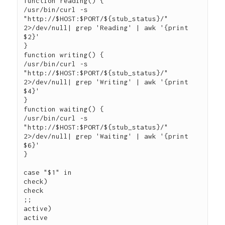
function reading() {

/usr/bin/curl -s 
"http://$HOST:$PORT/${stub_status}/" 
2>/dev/null| grep 'Reading' | awk '{print 
$2}'

}

function writing() {

/usr/bin/curl -s 
"http://$HOST:$PORT/${stub_status}/" 
2>/dev/null| grep 'Writing' | awk '{print 
$4}'

}

function waiting() {

/usr/bin/curl -s 
"http://$HOST:$PORT/${stub_status}/" 
2>/dev/null| grep 'Waiting' | awk '{print 
$6}'

}

case "$1" in

check)

check

;;

active)

active
