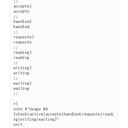
;;

accepts)

accepts

;;

handled)

handled

;;

requests)

requests

;;

reading)

reading

;;

writing)

writing

;;

waiting)

waiting

;;

*)

echo $"Usage $0 
{check|active|accepts|handled|requests|readi
ng|writing|waiting}"

exit
