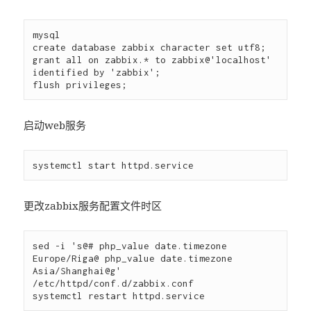
mysql

create database zabbix character set utf8;

grant all on zabbix.* to zabbix@'localhost' 
identified by 'zabbix';

启动web服务
更改zabbix服务配置文件时区
sed -i 's@# php_value date.timezone 
Europe/Riga@ php_value date.timezone 
Asia/Shanghai@g' 
/etc/httpd/conf.d/zabbix.conf
