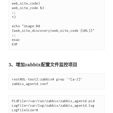
web_site_code)

web_site_code $2

;;

*)

echo "Usage:$0 
{web_site_discovery|web_site_code [URL]}" 

;;

esac

3、增加zabbix配置文件监控项目
root@DL-test2:zabbix# grep '^[a-Z]' 
PidFile=/var/run/zabbix/zabbix_agentd.pid

LogFile=/var/log/zabbix/zabbix_agentd.log

LogFileSize=0
