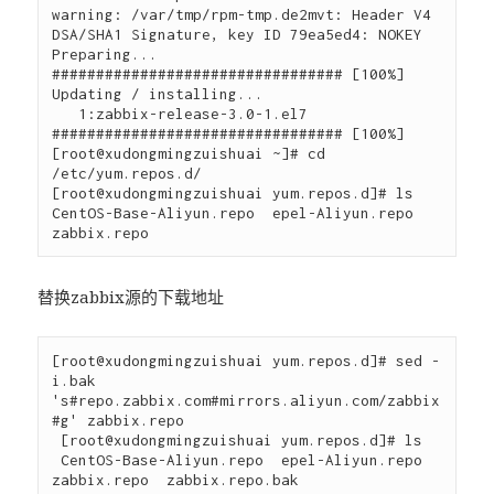
warning: /var/tmp/rpm-tmp.de2mvt: Header V4 
DSA/SHA1 Signature, key ID 79ea5ed4: NOKEY

Preparing...                          
################################# [100%]

Updating / installing...

   1:zabbix-release-3.0-1.el7         
################################# [100%]

[root@xudongmingzuishuai ~]# cd 
/etc/yum.repos.d/

[root@xudongmingzuishuai yum.repos.d]# ls

CentOS-Base-Aliyun.repo  epel-Aliyun.repo  
替换zabbix源的下载地址
[root@xudongmingzuishuai yum.repos.d]# sed -
i.bak 
's#repo.zabbix.com#mirrors.aliyun.com/zabbix
#g' zabbix.repo 

 [root@xudongmingzuishuai yum.repos.d]# ls

 CentOS-Base-Aliyun.repo  epel-Aliyun.repo  