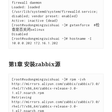
firewall daemon

Loaded: loaded 
(/usr/lib/systemd/system/firewalld.service; 
disabled; vendor preset: enabled)

Active: inactive (dead)

[root@xudongmingzuishuai ~]# getenforce  #检
查是否关闭selinux

Disabled

[root@xudongmingzuishuai ~]# hostname -I

第1章 安装zabbix源
[root@xudongmingzuishuai ~]# rpm -ivh 
http://mirrors.aliyun.com/zabbix/zabbix/3.0/
rhel/7/x86_64/zabbix-release-3.0-
1.el7.noarch.rpm

Retrieving 
http://mirrors.aliyun.com/zabbix/zabbix/3.0/
rhel/7/x86_64/zabbix-release-3.0-
1.el7.noarch.rpm
