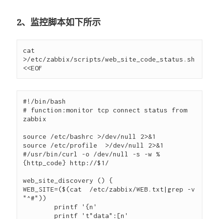
2、监控脚本如下所示
cat 
>/etc/zabbix/scripts/web_site_code_status.sh 
#!/bin/bash 

# function:monitor tcp connect status from 
zabbix 

source /etc/bashrc >/dev/null 2>&1

source /etc/profile  >/dev/null 2>&1

#/usr/bin/curl -o /dev/null -s -w %
{http_code} http://$1/ 

web_site_discovery () {

WEB_SITE=($(cat  /etc/zabbix/WEB.txt|grep -v 
"^#"))

        printf '{n'

        printf 't"data":[n'
