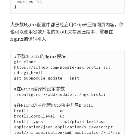
 expires 1d;  

大多数Nginx配置中都已经启用Gzip来压缩网页内容，你
也可以使用谷歌开发的Brotli来提高压缩率，需要在
Nginx编译时引入
#下载Brotli的Nginx模块

git clone 
https://github.com/google/ngx_brotli.git

cd ngx_brotli

git submodule update --init

#在Nginx编译时设定参数

./configure --add-module=../ngx_brotli

#在Nginx的主配置http块中开启Brotli

brotli             on;

brotli_comp_level  6;

brotli_types       text/plain text/css 
application/json application/x-javascript 
text/xml application/xml application/xml+rss 