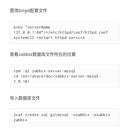
更改httpd配置文件
echo "ServerName 
127.0.0.1:80">>/etc/httpd/conf/httpd.conf

查看zabbix数据库文件所在的位置
rpm -ql zabbix-server-mysql 

cd /usr/share/doc/zabbix-server-mysql-
导入数据库文件
zcat create.sql.gz|mysql -uzabbix -pzabbix 