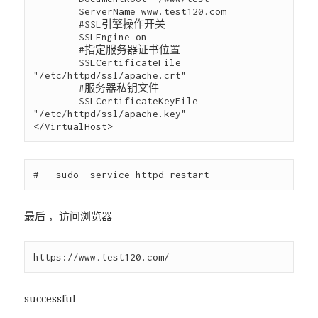
        ServerName www.test120.com

        #SSL引擎操作开关

        SSLEngine on

        #指定服务器证书位置

        SSLCertificateFile 
"/etc/httpd/ssl/apache.crt"

        #服务器私钥文件

        SSLCertificateKeyFile 
"/etc/httpd/ssl/apache.key"

最后 ，访问浏览器
successful