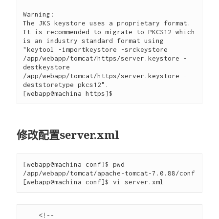
Warning:

The JKS keystore uses a proprietary format. 
It is recommended to migrate to PKCS12 which 
is an industry standard format using 
"keytool -importkeystore -srckeystore 
/app/webapp/tomcat/https/server.keystore -
destkeystore 
/app/webapp/tomcat/https/server.keystore -
deststoretype pkcs12".

修改配置server.xml
[webapp@machina conf]$ pwd

/app/webapp/tomcat/apache-tomcat-7.0.88/conf

    <!--
