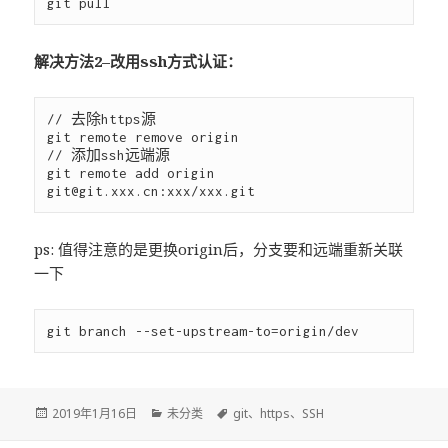
解决方法2–改用ssh方式认证：
// 去除https源

git remote remove origin

// 添加ssh远端源

git remote add origin 
git@git.xxx.cn
ps: 值得注意的是更换origin后，分支要和远端重新关联
一下
发
2019年1月16日
分
未分类
标
git
、
https
、
SSH
布
类
签