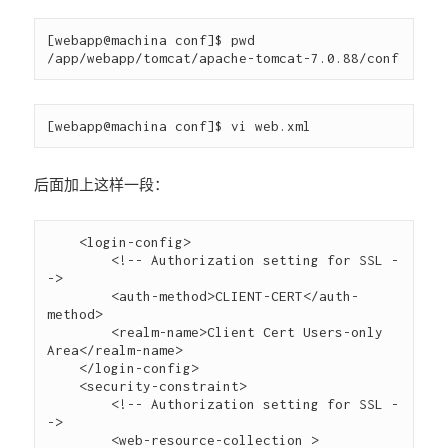
[webapp@machina conf]$ pwd

后面加上这样一段：
    <login-config>    

        <!-- Authorization setting for SSL -
->    

        <auth-method>CLIENT-CERT</auth-
method>    

        <realm-name>Client Cert Users-only 
Area</realm-name>    

    </login-config>    

    <security-constraint>    

        <!-- Authorization setting for SSL -
->    

        <web-resource-collection >    
