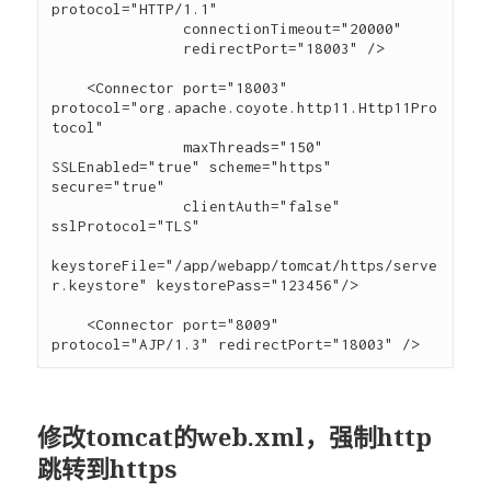
protocol="HTTP/1.1"

               connectionTimeout="20000"

               redirectPort="18003" />

    <Connector port="18003" 
protocol="org.apache.coyote.http11.Http11Pro
tocol"

               maxThreads="150" 
SSLEnabled="true" scheme="https" 
secure="true"

               clientAuth="false" 
sslProtocol="TLS"

keystoreFile="/app/webapp/tomcat/https/serve
r.keystore" keystorePass="123456"/>

    <Connector port="8009" 
修改tomcat的web.xml，强制http
跳转到https