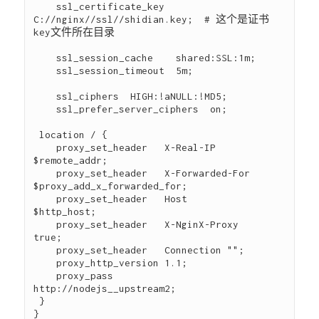
    ssl_certificate_key  
C://nginx//ssl//shidian.key;  # 这个是证书
key文件所在目录

    ssl_session_cache    shared:SSL:1m;

    ssl_session_timeout  5m;

    ssl_ciphers  HIGH:!aNULL:!MD5;

    ssl_prefer_server_ciphers  on;

 location / {

    proxy_set_header   X-Real-IP            
$remote_addr;

    proxy_set_header   X-Forwarded-For  
$proxy_add_x_forwarded_for;

    proxy_set_header   Host                   
$http_host;

    proxy_set_header   X-NginX-Proxy    
true;

    proxy_set_header   Connection "";

    proxy_http_version 1.1;

    proxy_pass         
http://nodejs__upstream2;

 }
