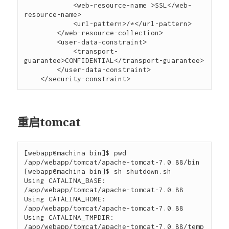
            <web-resource-name >SSL</web-
resource-name>    

            <url-pattern>/*</url-pattern>    

        </web-resource-collection>    

        <user-data-constraint>    

            <transport-
guarantee>CONFIDENTIAL</transport-guarantee>    

        </user-data-constraint>    

重启tomcat
[webapp@machina bin]$ pwd

/app/webapp/tomcat/apache-tomcat-7.0.88/bin

[webapp@machina bin]$ sh shutdown.sh

Using CATALINA_BASE:   
/app/webapp/tomcat/apache-tomcat-7.0.88

Using CATALINA_HOME:   
/app/webapp/tomcat/apache-tomcat-7.0.88

Using CATALINA_TMPDIR: 
/app/webapp/tomcat/apache-tomcat-7.0.88/temp
