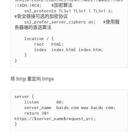
:!ADH:!RC4;    #加密算法

    ssl_protocols TLSv1 TLSv1.1 TLSv1.2;    
#安全链接可选的加密协议

    ssl_prefer_server_ciphers on;   #使用服
务器端的首选算法

    location / {

        root   html;

        index  index.html index.htm;

    }

将 http 重定向 https
server {

    listen       80;

    server_name  baidu.com www.baidu.com;

    return 301 
https://$server_name$request_uri;
