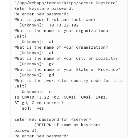
"/app/webapp/tomcat/https/server.keystore"

Enter keystore password:  

Re-enter new password: 

What is your first and last name?

  [Unknown]:  10.13.22.102

What is the name of your organizational 
unit?

  [Unknown]:  ai

What is the name of your organization?

  [Unknown]:  ai

What is the name of your City or Locality?

  [Unknown]:  gz

What is the name of your State or Province?

  [Unknown]:  gd

What is the two-letter country code for this 
unit?

  [Unknown]:  cn

Is CN=10.13.22.102, OU=ai, O=ai, L=gz, 
ST=gd, C=cn correct?

  [no]:  yes

Enter key password for <server>

        (RETURN if same as keystore 
password):  

Re-enter new password: 
