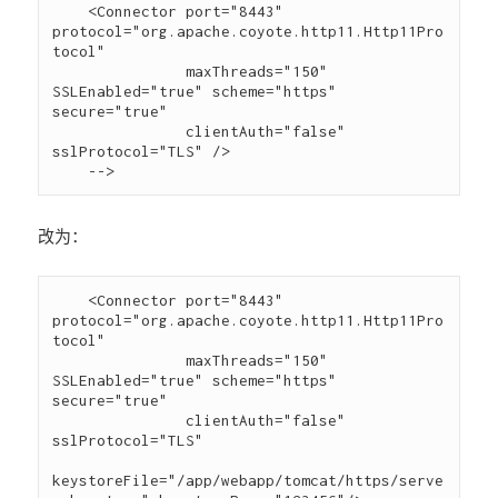
    <Connector port="8443" 
protocol="org.apache.coyote.http11.Http11Pro
tocol"

               maxThreads="150" 
SSLEnabled="true" scheme="https" 
secure="true"

               clientAuth="false" 
sslProtocol="TLS" />

改为：
    <Connector port="8443" 
protocol="org.apache.coyote.http11.Http11Pro
tocol"

               maxThreads="150" 
SSLEnabled="true" scheme="https" 
secure="true"

               clientAuth="false" 
sslProtocol="TLS" 

keystoreFile="/app/webapp/tomcat/https/serve