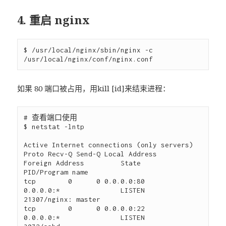
4. 重启 nginx
$ /usr/local/nginx/sbin/nginx -c 
如果 80 端口被占用，用kill [id]来结束进程：
# 查看端口使用

$ netstat -lntp

Active Internet connections (only servers)

Proto Recv-Q Send-Q Local Address           
Foreign Address         State       
PID/Program name    

tcp        0      0 0.0.0.0:80              
0.0.0.0:*               LISTEN      
21307/nginx: master 

tcp        0      0 0.0.0.0:22              
0.0.0.0:*               LISTEN      