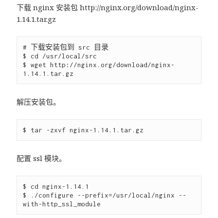
下载 nginx 安装包 http://nginx.org/download/nginx-
1.14.1.tar.gz
# 下载安装包到 src 目录

$ cd /usr/local/src

$ wget http://nginx.org/download/nginx-
解压安装包。
配置 ssl 模块。
$ cd nginx-1.14.1

$ ./configure --prefix=/usr/local/nginx --