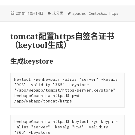
发
2018年10月14日
分
未分类
标
apache
、
Centos6.x
、
https
布
类
签
于
tomcat配置https自签名证书
（keytool生成）
生成keystore
keytool -genkeypair -alias "server" -keyalg 
"RSA" -validity "365" -keystore 
"/app/webapp/tomcat/https/server.keystore"

[webapp@machina https]$ pwd

[webapp@machina https]$ keytool -genkeypair 
-alias "server" -keyalg "RSA" -validity 
"365" -keystore 