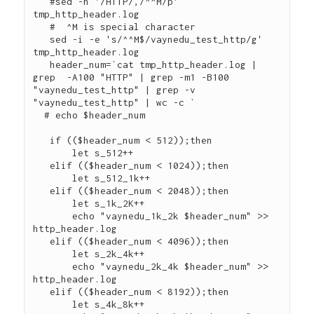
   #sed -n '/HTTP/,/^^M/p' 
tmp_http_header.log

   #  ^M is special character

   sed -i -e 's/^^M$/vaynedu_test_http/g' 
tmp_http_header.log

   header_num=`cat tmp_http_header.log | 
grep  -A100 "HTTP" | grep -m1 -B100  
"vaynedu_test_http" | grep -v 
"vaynedu_test_http" | wc -c `

  # echo $header_num

   if (($header_num < 512));then

       let s_512++

   elif (($header_num < 1024));then

       let s_512_1k++

   elif (($header_num < 2048));then

       let s_1k_2K++

       echo "vaynedu_1k_2k $header_num" >> 
http_header.log

   elif (($header_num < 4096));then

       let s_2k_4k++

       echo "vaynedu_2k_4k $header_num" >> 
http_header.log

   elif (($header_num < 8192));then

       let s_4k_8k++
