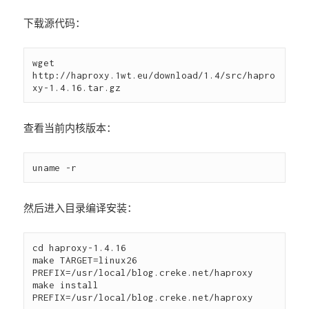
下载源代码：
wget 
http://haproxy.1wt.eu/download/1.4/src/hapro
查看当前内核版本：
然后进入目录编译安装：
cd haproxy-1.4.16

make TARGET=linux26 
PREFIX=/usr/local/blog.creke.net/haproxy

make install 