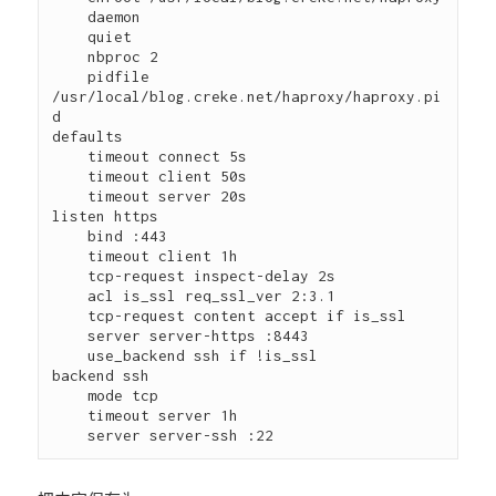
    daemon 

    quiet 

    nbproc 2 

    pidfile 
/usr/local/blog.creke.net/haproxy/haproxy.pi
d

defaults 

    timeout connect 5s 

    timeout client 50s 

    timeout server 20s

listen https 

    bind :443 

    timeout client 1h 

    tcp-request inspect-delay 2s 

    acl is_ssl req_ssl_ver 2:3.1 

    tcp-request content accept if is_ssl 

    server server-https :8443 

    use_backend ssh if !is_ssl

backend ssh 

    mode tcp 

    timeout server 1h 
