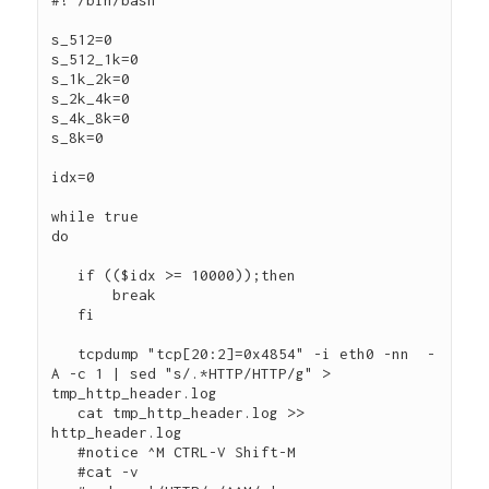
s_512=0

s_512_1k=0

s_1k_2k=0

s_2k_4k=0

s_4k_8k=0

s_8k=0

idx=0

while true

do

   if (($idx >= 10000));then

       break

   fi

   tcpdump "tcp[20:2]=0x4854" -i eth0 -nn  -
A -c 1 | sed "s/.*HTTP/HTTP/g" > 
tmp_http_header.log

   cat tmp_http_header.log >> 
http_header.log

   #notice ^M CTRL-V Shift-M

   #cat -v
