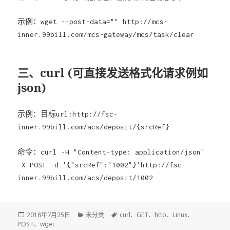
示例：
wget --post-data="" http://mcs-
inner.99bill.com/mcs-gateway/mcs/task/clear
三、curl (可直接发送格式化请求例如
json)
示例：
目标url:http://fsc-
inner.99bill.com/acs/deposit/{srcRef}
命令：
curl -H "Content-type: application/json"
-X POST -d '{"srcRef":"1002"}'http://fsc-
inner.99bill.com/acs/deposit/1002
发
2018年7月25日
分
未分类
标
curl
、
GET
、
http
、
Linux
、
POST
布
、
wget
类
签