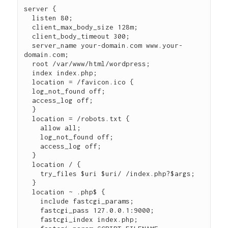
server {

  listen 80;

  client_max_body_size 128m;

  client_body_timeout 300;

  server_name your-domain.com www.your-
domain.com;

  root /var/www/html/wordpress;

  index index.php;

  location = /favicon.ico {

  log_not_found off;

  access_log off;

  }

  location = /robots.txt {

    allow all;

    log_not_found off;

    access_log off;

  }

  location / {

    try_files $uri $uri/ /index.php?$args;

  }

  location ~ .php$ {

    include fastcgi_params;

    fastcgi_pass 127.0.0.1:9000;

    fastcgi_index index.php;
