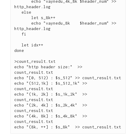
       echo "vaynedu_4k_8k $header_num" >> 
http_header.log

   else

       let s_8k++

       echo "vaynedu_8k    $header_num" >> 
http_header.log

   fi

   let idx++

done

>count_result.txt

echo "http header size:"  >> 
count_result.txt

echo "[0, 512) : $s_512" >> count_result.txt

echo "(512,1k] : $s_512_1k" >> 
count_result.txt

echo "(1k, 2k] : $s_1k_2k"  >> 
count_result.txt

echo "(2k, 4k] : $s_2k_4k"  >> 
count_result.txt

echo "(4k, 8k] : $s_4k_8k"  >> 
count_result.txt
