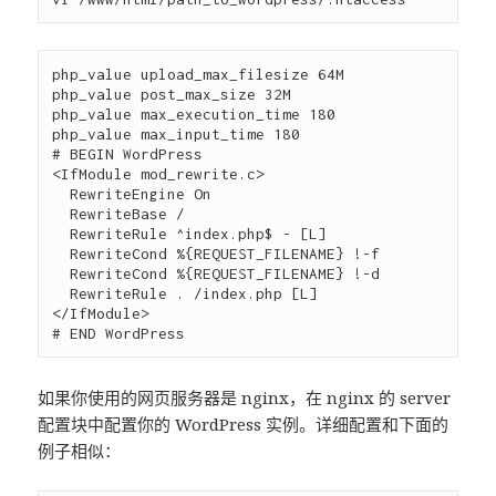
php_value upload_max_filesize 64M

php_value post_max_size 32M

php_value max_execution_time 180

php_value max_input_time 180

# BEGIN WordPress

<IfModule mod_rewrite.c>

  RewriteEngine On

  RewriteBase /

  RewriteRule ^index.php$ - [L]

  RewriteCond %{REQUEST_FILENAME} !-f

  RewriteCond %{REQUEST_FILENAME} !-d

  RewriteRule . /index.php [L]

</IfModule>

如果你使用的网页服务器是 nginx，在 nginx 的 server
配置块中配置你的 WordPress 实例。详细配置和下面的
例子相似：