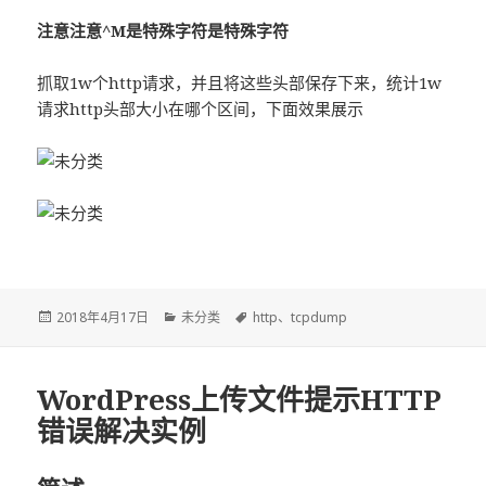
注意注意^M是特殊字符是特殊字符
抓取1w个http请求，并且将这些头部保存下来，统计1w
请求http头部大小在哪个区间，下面效果展示
发
2018年4月17日
分
未分类
标
http
、
tcpdump
布
类
签
于
WordPress上传文件提示HTTP
错误解决实例