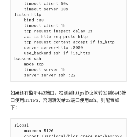
    timeout client 50s 

    timeout server 20s

listen http 

    bind :80 

    timeout client 1h 

    tcp-request inspect-delay 2s 

    acl is_http req_proto_http 

    tcp-request content accept if is_http 

    server server-http :8080 

    use_backend ssh if !is_http

backend ssh 

    mode tcp 

    timeout server 1h 

如果还有监听443端口，检测到https协议就转发到8443端
口使用HTTPS，否则转发给22端口使用ssh。则配置如
下：
global 

    maxconn 5120  

    chroot /usr/local/blog.creke.net/haproxy   
