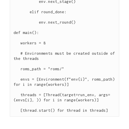
           env.next_stage()

       elif round_done:

           env.next_round()

def main():

   workers = 8

   # Environments must be created outside of 
the threads

   roms_path = "roms/"

   envs = [Environment(f"env{i}", roms_path) 
for i in range(workers)]

   threads = [Thread(target=run_env, args=
(envs[i], )) for i in range(workers)]
