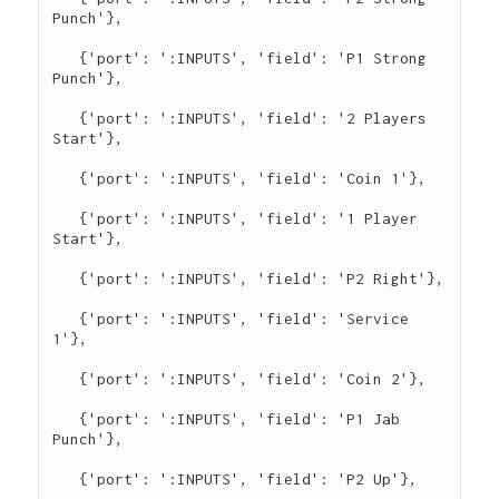
Punch'},

   {'port': ':INPUTS', 'field': 'P1 Strong 
Punch'},

   {'port': ':INPUTS', 'field': '2 Players 
Start'},

   {'port': ':INPUTS', 'field': 'Coin 1'},

   {'port': ':INPUTS', 'field': '1 Player 
Start'},

   {'port': ':INPUTS', 'field': 'P2 Right'},

   {'port': ':INPUTS', 'field': 'Service 
1'},

   {'port': ':INPUTS', 'field': 'Coin 2'},

   {'port': ':INPUTS', 'field': 'P1 Jab 
Punch'},

   {'port': ':INPUTS', 'field': 'P2 Up'},
