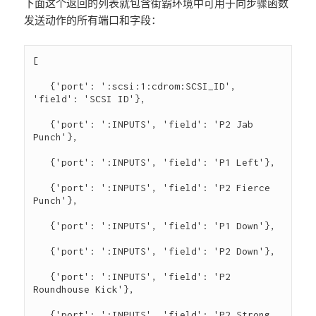
下面这个返回的列表就包含街霸环境中可用于向步骤函数
发送动作的所有端口和字段：
[

   {'port': ':scsi:1:cdrom:SCSI_ID', 
'field': 'SCSI ID'},

   {'port': ':INPUTS', 'field': 'P2 Jab 
Punch'},

   {'port': ':INPUTS', 'field': 'P1 Left'},

   {'port': ':INPUTS', 'field': 'P2 Fierce 
Punch'},

   {'port': ':INPUTS', 'field': 'P1 Down'},

   {'port': ':INPUTS', 'field': 'P2 Down'},

   {'port': ':INPUTS', 'field': 'P2 
Roundhouse Kick'},

   {'port': ':INPUTS', 'field': 'P2 Strong 