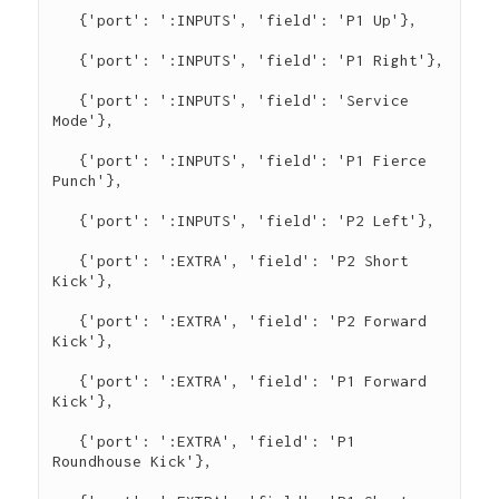
   {'port': ':INPUTS', 'field': 'P1 Up'},

   {'port': ':INPUTS', 'field': 'P1 Right'},

   {'port': ':INPUTS', 'field': 'Service 
Mode'},

   {'port': ':INPUTS', 'field': 'P1 Fierce 
Punch'},

   {'port': ':INPUTS', 'field': 'P2 Left'},

   {'port': ':EXTRA', 'field': 'P2 Short 
Kick'},

   {'port': ':EXTRA', 'field': 'P2 Forward 
Kick'},

   {'port': ':EXTRA', 'field': 'P1 Forward 
Kick'},

   {'port': ':EXTRA', 'field': 'P1 
Roundhouse Kick'},
