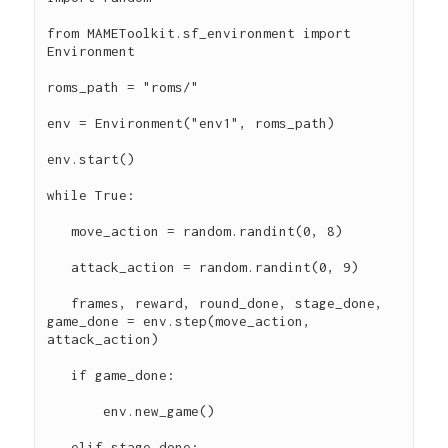
from MAMEToolkit.sf_environment import 
Environment

roms_path = "roms/"

env = Environment("env1", roms_path)

env.start()

while True:

   move_action = random.randint(0, 8)

   attack_action = random.randint(0, 9)

   frames, reward, round_done, stage_done, 
game_done = env.step(move_action, 
attack_action)

   if game_done:

       env.new_game()

   elif stage_done:
