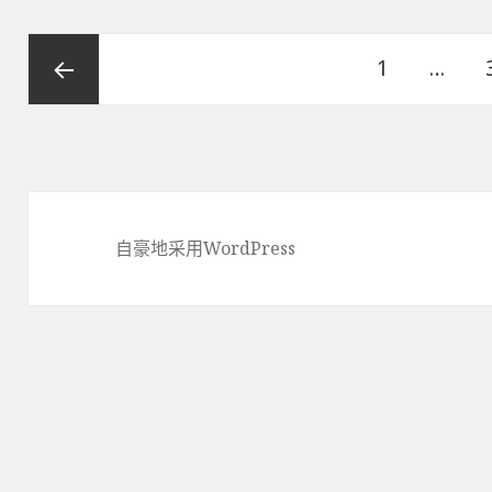
文
页
1
…
章
导
上一页
航
自豪地采用WordPress