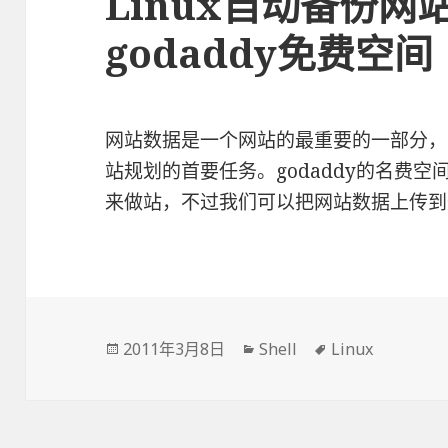
Linux自动备份网
godaddy免费空间
网站数据是一个网站的最重要的一部分，
站规划的首要任务。godaddy的名费
来做站，不过我们可以把网站数据上传
发
2011年3月8日
分
Shell
标
Linux
布
类
签
于