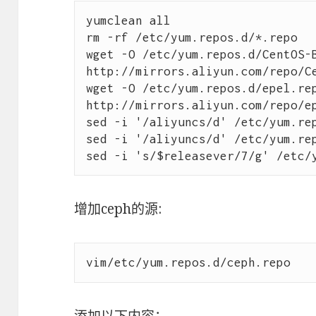
yumclean all

rm -rf /etc/yum.repos.d/*.repo

wget -O /etc/yum.repos.d/CentOS-B
http://mirrors.aliyun.com/repo/Ce
wget -O /etc/yum.repos.d/epel.rep
http://mirrors.aliyun.com/repo/ep
sed -i '/aliyuncs/d' /etc/yum.rep
sed -i '/aliyuncs/d' /etc/yum.rep
增加ceph的源:
添加以下内容：