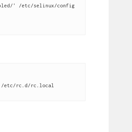
led/' /etc/selinux/config

/etc/rc.d/rc.local 
