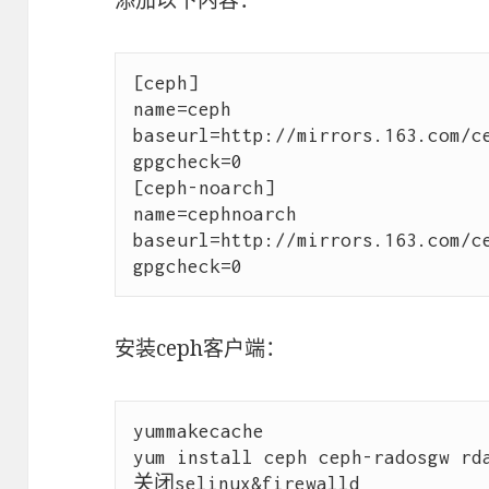
[ceph]

name=ceph

baseurl=http://mirrors.163.com/ce
gpgcheck=0

[ceph-noarch]

name=cephnoarch

baseurl=http://mirrors.163.com/ce
安装ceph客户端：
yummakecache

yum install ceph ceph-radosgw rda
关闭selinux&firewalld
