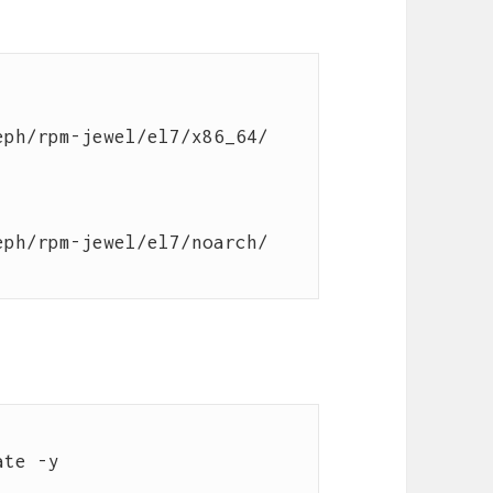
ph/rpm-jewel/el7/x86_64/

ph/rpm-jewel/el7/noarch/

te -y
