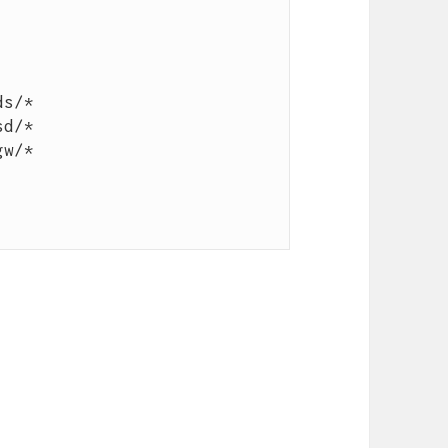
s/*

d/*

w/*
