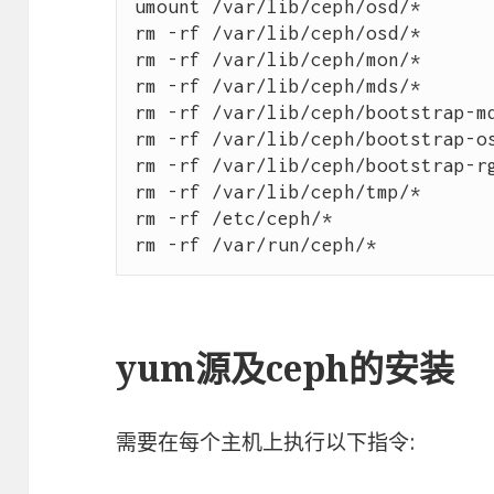
umount /var/lib/ceph/osd/*

rm -rf /var/lib/ceph/osd/*

rm -rf /var/lib/ceph/mon/*

rm -rf /var/lib/ceph/mds/*

rm -rf /var/lib/ceph/bootstrap-md
rm -rf /var/lib/ceph/bootstrap-os
rm -rf /var/lib/ceph/bootstrap-rg
rm -rf /var/lib/ceph/tmp/*

rm -rf /etc/ceph/*

yum源及ceph的安装
需要在每个主机上执行以下指令: