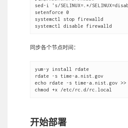
sed-i 's/SELINUX=.*/SELINUX=disab
setenforce 0

systemctl stop firewalld 

同步各个节点时间：
yum-y install rdate

rdate -s time-a.nist.gov

echo rdate -s time-a.nist.gov >> 
开始部署