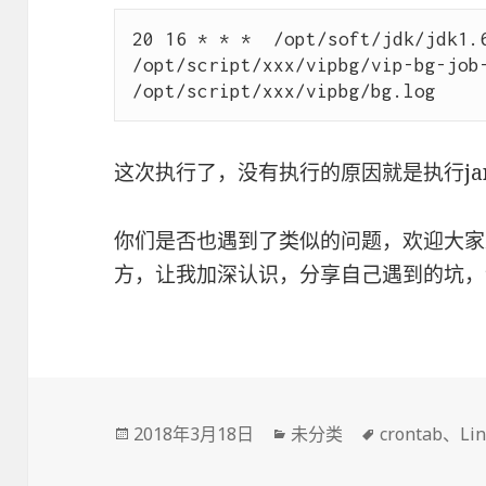
20 16 * * *  /opt/soft/jdk/jdk1.6
/opt/script/xxx/vipbg/vip-bg-job-
这次执行了，没有执行的原因就是执行ja
你们是否也遇到了类似的问题，欢迎大家
方，让我加深认识，分享自己遇到的坑，
发
2018年3月18日
分
未分类
标
crontab
、
Li
布
类
签