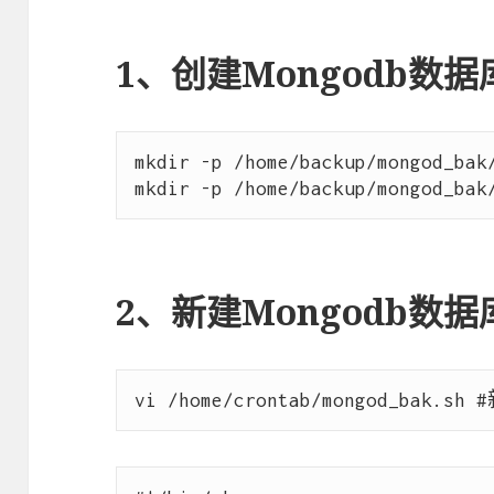
1、创建Mongodb数
mkdir -p /home/backup/mongod_bak/
2、新建Mongodb数