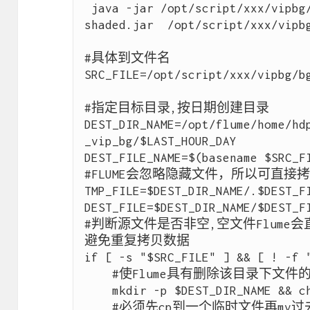
 java -jar /opt/script/xxx/vipbg/vip-bg-job-1.0-SNAPSHOT-
shaded.jar  /opt/script/xxx/vipbg
#具体到文件名

SRC_FILE=/opt/script/xxx/vipbg/bg
#指定目标目录,按日期创建目录

DEST_DIR_NAME=/opt/flume/home/hd
_vip_bg/$LAST_HOUR_DAY

DEST_FILE_NAME=$(basename $SRC_FI
#FLUME会忽略隐藏文件，所以可直接拷
TMP_FILE=$DEST_DIR_NAME/.$DEST_FI
DEST_FILE=$DEST_DIR_NAME/$DEST_FI
#判断源文件是否非空,空文件Flume
避免重复拷贝数据

if [ -s "$SRC_FILE" ] && [ ! -f "
    #使Flume具有删除该目录下文件的权限,不然FLUME收集不上去

    mkdir -p $DEST_DIR_NAME && chmod 777 $DEST_DIR_NAME

    #必须先cp到一个临时文件再mv过去,直接cp过去会造成数据丢失
