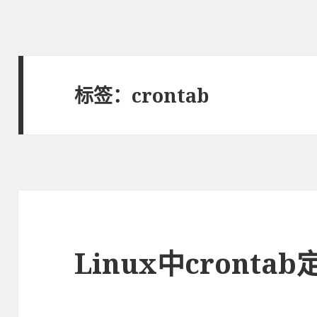
标签：crontab
Linux中cront