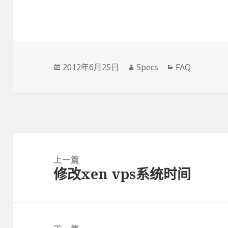
发
2012年6月25日
作
Specs
分
FAQ
布
者
类
于
文
章
上一篇
修改xen vps系统时间
导
上
航
篇
文
章：