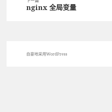
下一篇
nginx 全局变量
下
篇
文
章：
自豪地采用WordPress