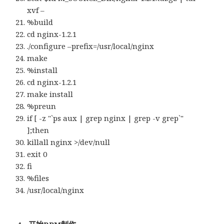
xvf –
%build
cd nginx-1.2.1
./configure –prefix=/usr/local/nginx
make
%install
cd nginx-1.2.1
make install
%preun
if [ -z "`ps aux | grep nginx | grep -v grep`"
];then
killall nginx >/dev/null
exit 0
fi
%files
/usr/local/nginx