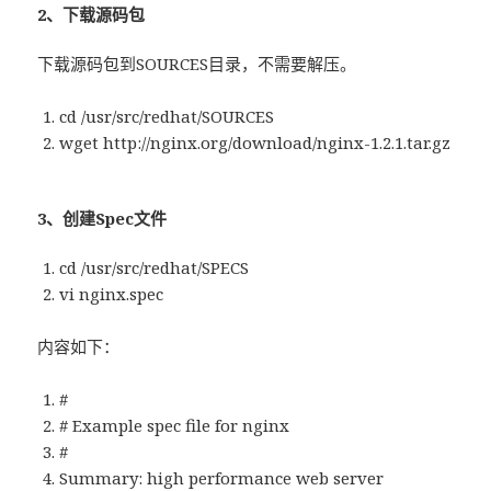
2、下载源码包
下载源码包到SOURCES目录，不需要解压。
cd /usr/src/redhat/SOURCES
wget http://nginx.org/download/nginx-1.2.1.tar.gz
3、创建Spec文件
cd /usr/src/redhat/SPECS
vi nginx.spec
内容如下：
#
# Example spec file for nginx
#
Summary: high performance web server