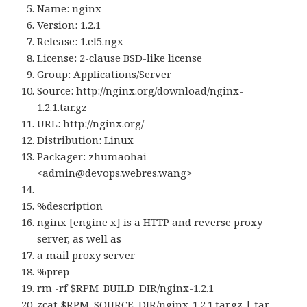
Name: nginx
Version: 1.2.1
Release: 1.el5.ngx
License: 2-clause BSD-like license
Group: Applications/Server
Source: http://nginx.org/download/nginx-
1.2.1.tar.gz
URL: http://nginx.org/
Distribution: Linux
Packager: zhumaohai
<
admin@devops.webres.wang
>
%description
nginx [engine x] is a HTTP and reverse proxy
server, as well as
a mail proxy server
%prep
rm -rf $RPM_BUILD_DIR/nginx-1.2.1
zcat $RPM_SOURCE_DIR/nginx-1.2.1.tar.gz | tar -