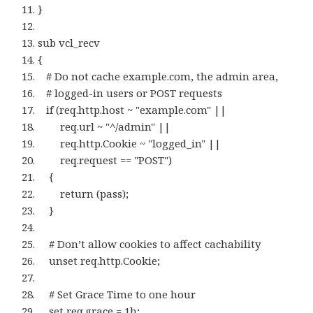
}
sub vcl_recv
{
# Do not cache example.com, the admin area,
# logged-in users or POST requests
if (req.http.host ~ "example.com" ||
req.url ~ "^/admin" ||
req.http.Cookie ~ "logged_in" ||
req.request == "POST")
{
return (pass);
}
# Don’t allow cookies to affect cachability
unset req.http.Cookie;
# Set Grace Time to one hour
set req.grace = 1h;