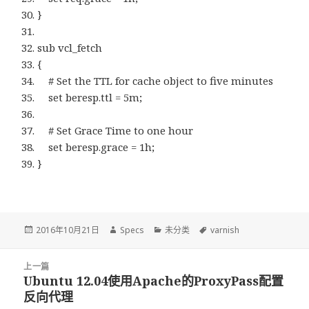
}
sub vcl_fetch
{
# Set the TTL for cache object to five minutes
set beresp.ttl = 5m;
# Set Grace Time to one hour
set beresp.grace = 1h;
}
发
2016年10月21日
作
Specs
分
未分类
标
varnish
布
者
类
签
于
文
上一篇
章
Ubuntu 12.04使用Apache的ProxyPass配置
上
导
反向代理
篇
航