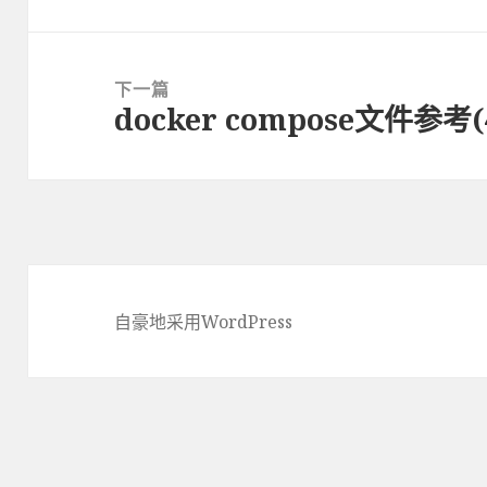
航
篇
文
章：
下一篇
docker compose文件参考(
下
篇
文
章：
自豪地采用WordPress