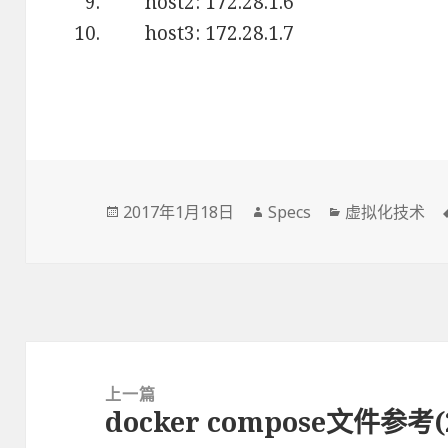
host2: 172.28.1.6
host3: 172.28.1.7
发
2017年1月18日
作
Specs
分
虚拟化技术
布
者
类
于
文
章
上一篇
docker compose文件参考
导
上