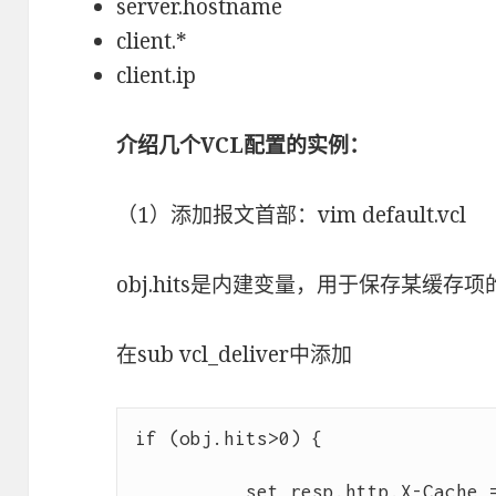
server.hostname
client.*
client.ip
介绍几个VCL配置的实例：
（1）添加报文首部：vim default.vcl
obj.hits是内建变量，用于保存某缓
在sub vcl_deliver中添加
if (obj.hits>0) {

          set resp.http.X-Cache = “HIT via ” + server.ip;
