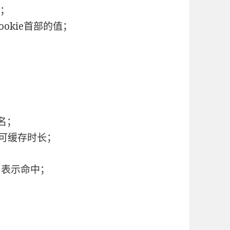
机；
Cookie首部的值；
机名；
下的可缓存时长；
1 表示命中；