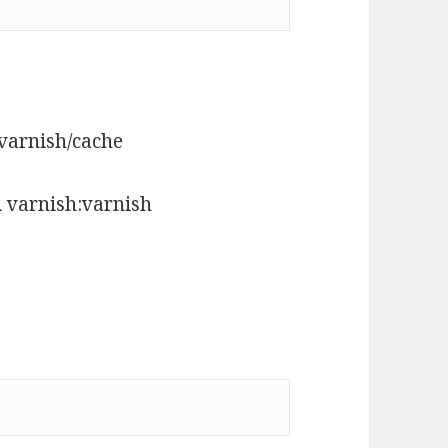
nish/cache
rnish:varnish