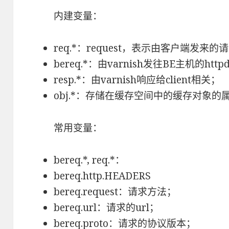
内建变量：
req.*：request，表示由客户端发来
bereq.*：由varnish发往BE主机的ht
resp.*：由varnish响应给client相关；
obj.*：存储在缓存空间中的缓存对象的
常用变量：
bereq.*, req.*：
bereq.http.HEADERS
bereq.request：请求方法；
bereq.url：请求的url；
bereq.proto：请求的协议版本；