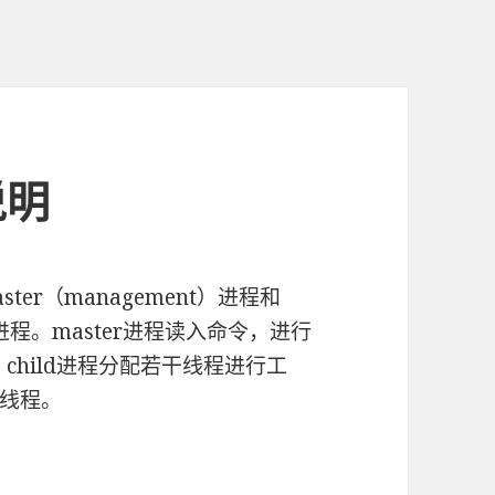
说明
ter（management）进程和
作）进程。master进程读入命令，进行
。child进程分配若干线程进行工
r线程。