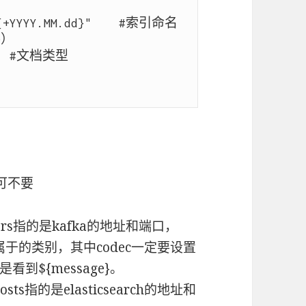
）

，可不要
ervers指的是kafka的地址和端口，
消息属于的类别，其中codec一定要设置
到${message}。
，hosts指的是elasticsearch的地址和