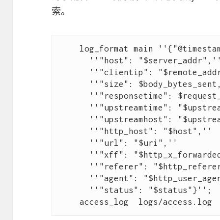
索。
    log_format main ''{"@timestamp":"$time_iso8601",''

      ''"host": "$server_addr",''

      ''"clientip": "$remote_addr",''

      ''"size": $body_bytes_sent,''

      ''"responsetime": $request_time,''

      ''"upstreamtime": "$upstream_response_time",''

      ''"upstreamhost": "$upstream_addr",''

      ''"http_host": "$host",''

      ''"url": "$uri",''

      ''"xff": "$http_x_forwarded_for",''

      ''"referer": "$http_referer",''

      ''"agent": "$http_user_agent",''

      ''"status": "$status"}'';
