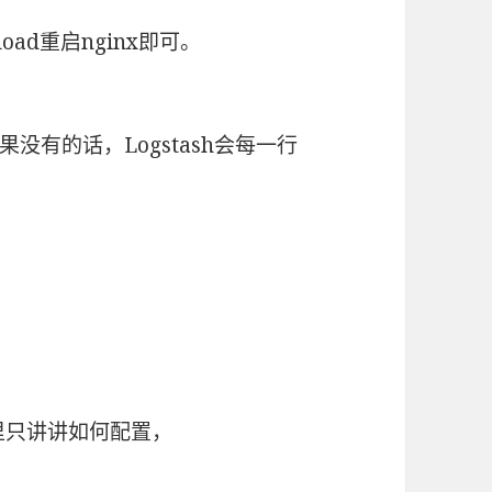
eload重启nginx即可。
有的话，Logstash会每一行
这里只讲讲如何配置，