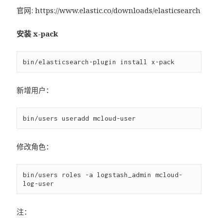
官网: https://www.elastic.co/downloads/elasticsearch
安装 x-pack
新增用户：
修改角色：
bin/users roles -a logstash_admin mcloud-
注：