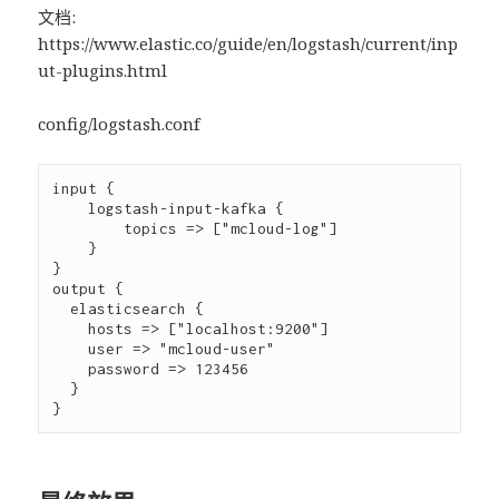
文档:
https://www.elastic.co/guide/en/logstash/current/inp
ut-plugins.html
config/logstash.conf
input {     

    logstash-input-kafka {

        topics => ["mcloud-log"]

    } 

}

output {

  elasticsearch { 

    hosts => ["localhost:9200"] 

    user => "mcloud-user"

    password => 123456

  }
