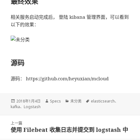
最终效果
相关服务启动完成后， 登陆 kibana 管理界面，可以看到
以下的效果：
源码
源码： https://github.com/heyuxian/mcloud
发
2018年1月4日
作
Specs
分
未分类
标
elasticsearch
、
kafka
布
、
Logstash
者
类
签
于
文
上一篇
章
使用 Filebeat 收集日志并提交到 logstash 中
上
导
篇