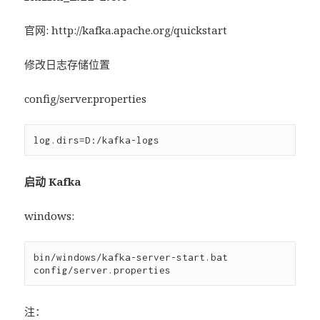
官网: http://kafka.apache.org/quickstart
修改日志存储位置
config/server.properties
启动 Kafka
windows:
bin/windows/kafka-server-start.bat 
注：