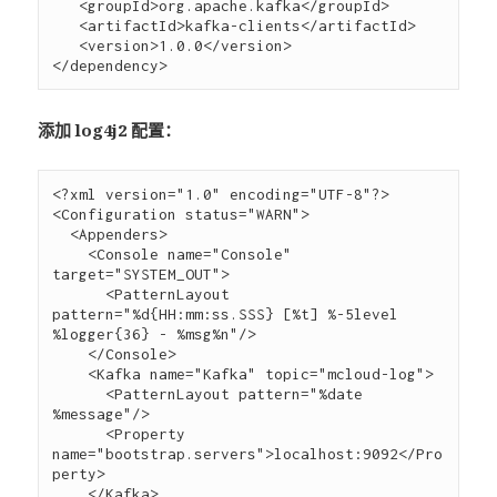
   <groupId>org.apache.kafka</groupId>

   <artifactId>kafka-clients</artifactId>

   <version>1.0.0</version>

添加 log4j2 配置：
<?xml version="1.0" encoding="UTF-8"?>

<Configuration status="WARN">

  <Appenders>

    <Console name="Console" 
target="SYSTEM_OUT">

      <PatternLayout 
pattern="%d{HH:mm:ss.SSS} [%t] %-5level 
%logger{36} - %msg%n"/>

    </Console>

    <Kafka name="Kafka" topic="mcloud-log">

      <PatternLayout pattern="%date 
%message"/>

      <Property 
name="bootstrap.servers">localhost:9092</Pro
perty>

    </Kafka>
