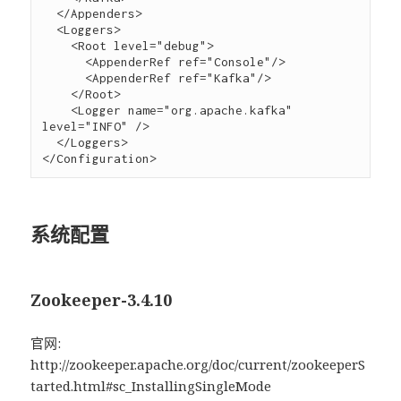
  </Appenders>

  <Loggers>

    <Root level="debug">

      <AppenderRef ref="Console"/>

      <AppenderRef ref="Kafka"/>

    </Root>

    <Logger name="org.apache.kafka" 
level="INFO" />

  </Loggers>

系统配置
Zookeeper-3.4.10
官网:
http://zookeeper.apache.org/doc/current/zookeeperS
tarted.html#sc_InstallingSingleMode