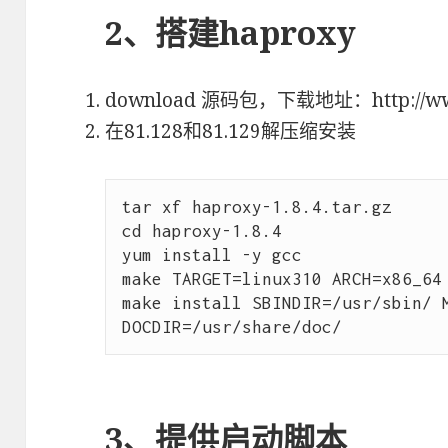
2、搭建haproxy
download 源码包，下载地址：http://www
在81.128和81.129解压缩安装
tar xf haproxy-1.8.4.tar.gz

cd haproxy-1.8.4

yum install -y gcc

make TARGET=linux310 ARCH=x86
make install SBINDIR=/usr/sbin/ M
3、提供启动脚本