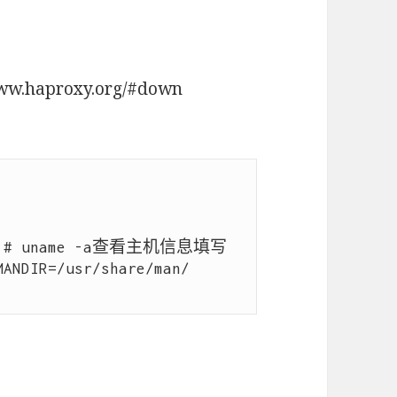
.haproxy.org/#down
_64 # uname -a查看主机信息填写

ANDIR=/usr/share/man/ 