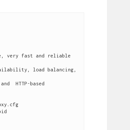
, very fast and reliable 
ilability, load balancing, 
and  HTTP-based 
xy.cfg

id
