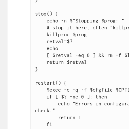
stop() {

    echo -n $"Stopping $prog: "

    # stop it here, often "killproc $prog"

    killproc $prog

    retval=$?

    echo

    [ $retval -eq 0 ] && rm -f $lockfile

    return $retval

}

restart() {

    $exec -c -q -f $cfgfile $OPTIONS

    if [ $? -ne 0 ]; then

        echo "Errors in configuration file, check with $prog 
check."

        return 1

    fi
