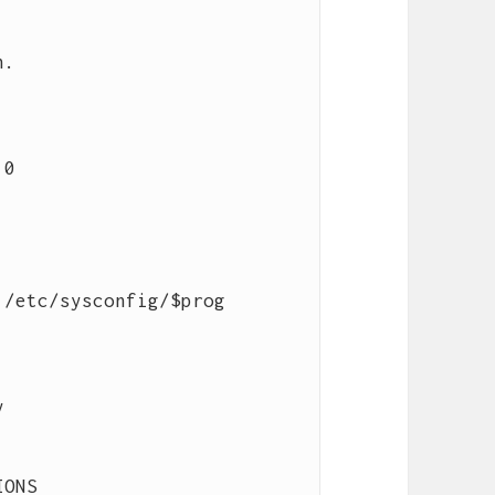
.

0

/etc/sysconfig/$prog


