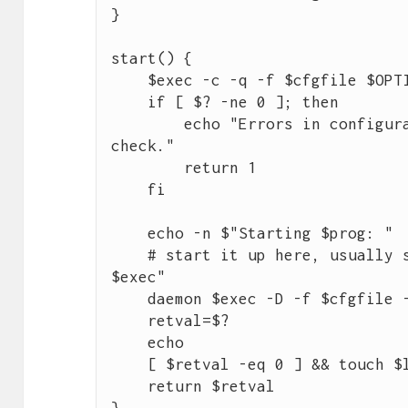
}

start() {

    $exec -c -q -f $cfgfile $OPTIONS

    if [ $? -ne 0 ]; then

        echo "Errors in configuration file, check with $prog 
check."

        return 1

    fi

    echo -n $"Starting $prog: "

    # start it up here, usually something like "daemon 
$exec"

    daemon $exec -D -f $cfgfile -p $pidfile $OPTIONS

    retval=$?

    echo

    [ $retval -eq 0 ] && touch $lockfile

    return $retval

}
