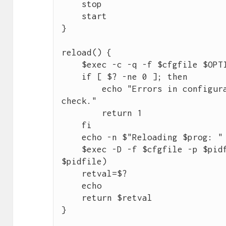
    stop

    start

}

reload() {

    $exec -c -q -f $cfgfile $OPTIONS

    if [ $? -ne 0 ]; then

        echo "Errors in configuration file, check with $prog 
check."

        return 1

    fi

    echo -n $"Reloading $prog: "

    $exec -D -f $cfgfile -p $pidfile $OPTIONS -sf $(cat 
$pidfile)

    retval=$?

    echo

    return $retval

}
