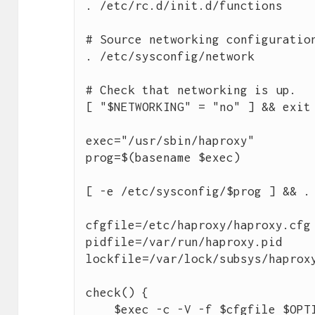
. /etc/rc.d/init.d/functions

# Source networking configuration
. /etc/sysconfig/network

# Check that networking is up.

[ "$NETWORKING" = "no" ] && exit 
exec="/usr/sbin/haproxy"

prog=$(basename $exec)

[ -e /etc/sysconfig/$prog ] && . 
cfgfile=/etc/haproxy/haproxy.cfg

pidfile=/var/run/haproxy.pid

lockfile=/var/lock/subsys/haproxy
check() {

    $exec -c -V -f $cfgfile $OPTIONS
