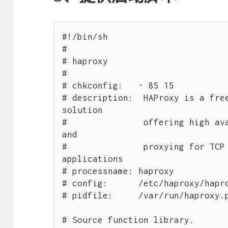
#!/bin/sh

#

# haproxy

#

# chkconfig:   - 85 15

# description:  HAProxy is a free
solution 

#               offering high ava
and 

#               proxying for TCP 
applications

# processname: haproxy

# config:      /etc/haproxy/hapro
# pidfile:     /var/run/haproxy.p
# Source function library.
