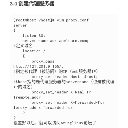
3.4 创建代理服务器
[root@host vhost]# vim proxy.conf

server

{

    listen 80;

    server_name ask.apelearn.com;

#定义域名

    location /

    {

        proxy_pass      
http://121.201.9.155/;

#指定被代理（被访问）的IP（web服务器IP）

        proxy_set_header Host  $host;

#$host指的是代理服务器的servername（也是被代理
IP的域名）

        proxy_set_header X-Real-IP      
$remote_addr;

        proxy_set_header X-Forwarded-For 
$proxy_add_x_forwarded_for;

    }

}
