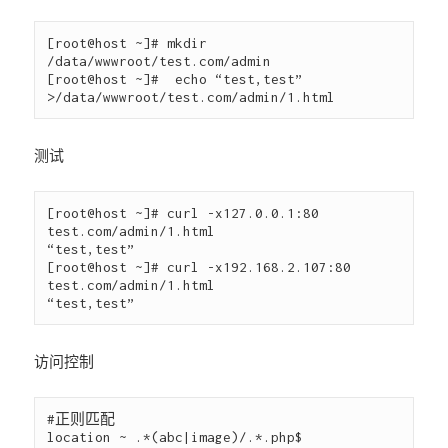
[root@host ~]# mkdir 
/data/wwwroot/test.com/admin

[root@host ~]#  echo “test,test”
测试
[root@host ~]# curl -x127.0.0.1:80  
test.com/admin/1.html

“test,test”

[root@host ~]# curl -x192.168.2.107:80  
test.com/admin/1.html

访问控制
#正则匹配

location ~ .*(abc|image)/.*.php$
