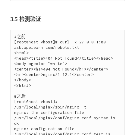
3.5 检测验证
#之前

[root@host vhost]# curl -x127.0.0.1:80 
ask.apelearn.com/robots.txt

<html>

<head><title>404 Not Found</title></head>

<body bgcolor="white">

<center><h1>404 Not Found</h1></center>

<hr><center>nginx/1.12.1</center>

</body>

</html>

#之后

[root@host vhost]# 
/usr/local/nginx/sbin/nginx -t

nginx: the configuration file 
/usr/local/nginx/conf/nginx.conf syntax is 
ok

nginx: configuration file 
/usr/local/nginx/conf/nginx.conf test is 