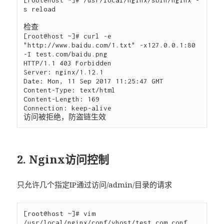
[root@host ~]# /usr/local/nginx/sbin/nginx -
s reload

检查

[root@host ~]# curl -e 
"http://www.baidu.com/1.txt" -x127.0.0.1:80 
-I test.com/baidu.png

HTTP/1.1 403 Forbidden

Server: nginx/1.12.1

Date: Mon, 11 Sep 2017 11:25:47 GMT

Content-Type: text/html

Content-Length: 169

Connection: keep-alive

2. Nginx访问控制
只允许几个指定IP通过访问/admin/目录的请求
[root@host ~]# vim 
/usr/local/nginx/conf/vhost/test.com.conf 
