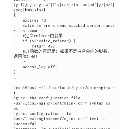
(gif|jpg|png|swf|flv|rar|zip|doc|pdf|gz|bz2|
jpeg|bmp|xls)$

{

    expires 7d;

    valid_referers none blocked server_names  
*.test.com ;

    #定义referer白名单

    if ($invalid_referer) {

        return 403;

    #if函数的意思是：如果不是白名单内的域名，
返回值：403

    }

    access_log off;

}

……

[root@host ~]# /usr/local/nginx/sbin/nginx -
t

nginx: the configuration file 
/usr/local/nginx/conf/nginx.conf syntax is 
ok

nginx: configuration file 
/usr/local/nginx/conf/nginx.conf test is 
successful
