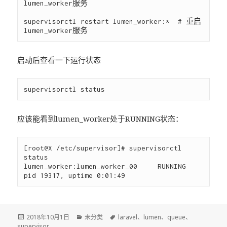
lumen_worker服务

supervisorctl restart lumen_worker:*  # 重启
启动后查看一下运行状态
应该能看到lumen_worker处于RUNNING状态：
[root@X /etc/supervisor]# supervisorctl 
status

lumen_worker:lumen_worker_00     RUNNING   
发
2018年10月1日
分
未分类
标
laravel
、
lumen
、
queue
、
supervisor
布
类
签