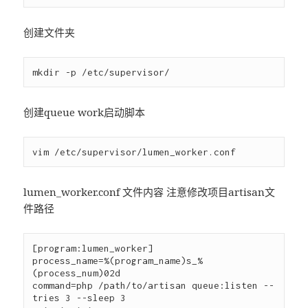
创建文件夹
创建queue work启动脚本
lumen_worker.conf 文件内容 注意修改项目artisan文
件路径
[program:lumen_worker]

process_name=%(program_name)s_%
(process_num)02d

command=php /path/to/artisan queue:listen --
tries 3 --sleep 3
