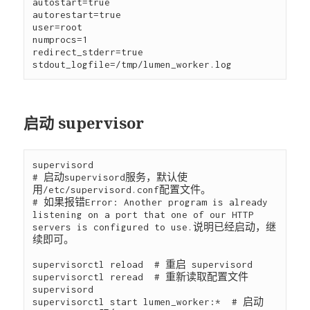
autostart=true

autorestart=true

user=root

numprocs=1

redirect_stderr=true

启动 supervisor
supervisord  

# 启动supervisord服务，默认使
用/etc/supervisord.conf配置文件。

# 如果报错Error: Another program is already 
listening on a port that one of our HTTP 
servers is configured to use.说明已经启动，继
续即可。

supervisorctl reload  # 重启 supervisord

supervisorctl reread  # 重新读取配置文件 
supervisord

supervisorctl start lumen_worker:*  # 启动