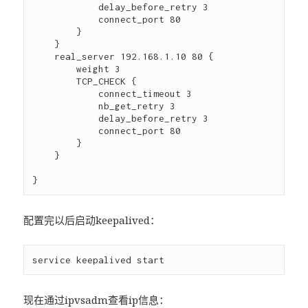
            delay_before_retry 3

            connect_port 80

        }

    }

    real_server 192.168.1.10 80 {

        weight 3

        TCP_CHECK {

            connect_timeout 3

            nb_get_retry 3

            delay_before_retry 3

            connect_port 80

        }

    }

配置完以后启动keepalived：
现在通过ipvsadm查看ip信息：