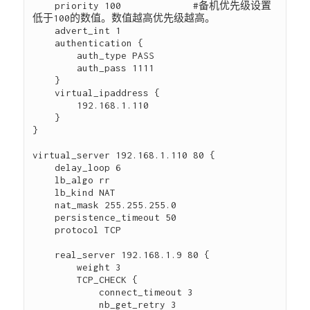
    priority 100             #备机优先级设置
低于100的数值。数值越高优先级越高。

    advert_int 1             

    authentication {         

        auth_type PASS       

        auth_pass 1111       

    }

    virtual_ipaddress {      

        192.168.1.110        

    }

}

virtual_server 192.168.1.110 80 {

    delay_loop 6       

    lb_algo rr        

    lb_kind NAT        

    nat_mask 255.255.255.0

    persistence_timeout 50  

    protocol TCP            

    real_server 192.168.1.9 80 {       

        weight 3                       

        TCP_CHECK {  

            connect_timeout 3          

            nb_get_retry 3
