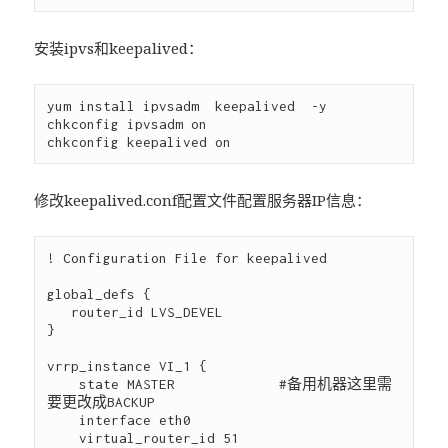
安装ipvs和keepalived：
yum install ipvsadm  keepalived  -y

chkconfig ipvsadm on

修改keepalived.conf配置文件配置服务器IP信息：
! Configuration File for keepalived

global_defs {   

   router_id LVS_DEVEL

}

vrrp_instance VI_1 {

    state MASTER             #备用机器这里需
要更改成BACKUP

    interface eth0           

    virtual_router_id 51     
